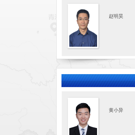
赵明昊
黄小异