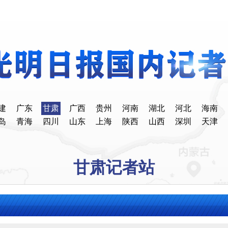
建
广东
甘肃
广西
贵州
河南
湖北
河北
海南
岛
青海
四川
山东
上海
陕西
山西
深圳
天津
甘肃记者站