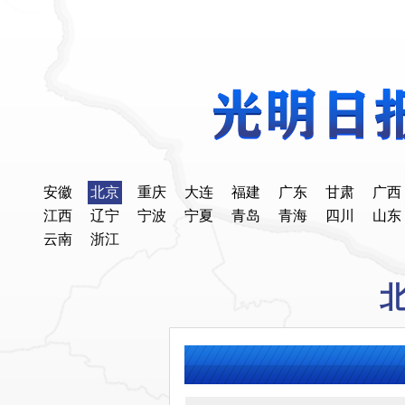
安徽
北京
重庆
大连
福建
广东
甘肃
广西
江西
辽宁
宁波
宁夏
青岛
青海
四川
山东
云南
浙江