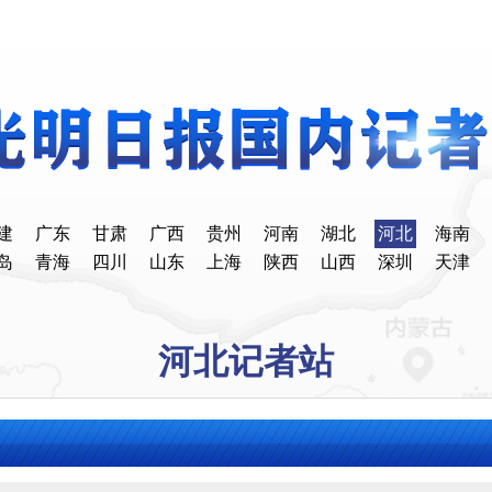
建
广东
甘肃
广西
贵州
河南
湖北
河北
海南
岛
青海
四川
山东
上海
陕西
山西
深圳
天津
河北记者站