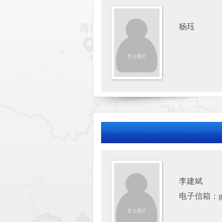
杨珏
李建斌
电子信箱：gmr