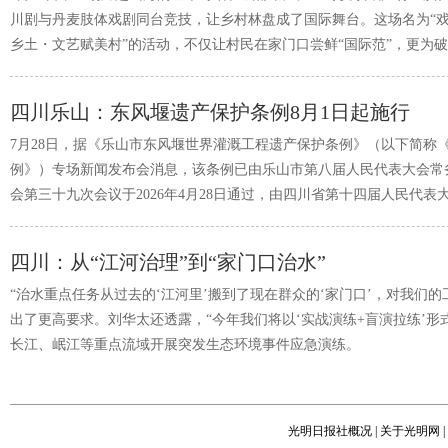
川剧与丹麦肢体戏剧同台竞技，让乡村林盘成了国际舞台。这场名为“
乡土・文艺赋美村”的活动，不仅让村民在家门口尝鲜“国际范”，更为
文旅同质化难题提供了新思路。
四川乐山：东风堰遗产保护条例8月1日起施行
7月28日，据《乐山市东风堰世界灌溉工程遗产保护条例》（以下简称
例》）专场新闻发布会消息，该条例已由乐山市第八届人民代表大会常
会第三十九次会议于2026年4月28日通过，由四川省第十四届人民代表
务委员会第二十七次会议于2026年5月27日批准，将于2026年8月1日起
四川：从“江河治理”到“家门口治水”
“治水重点任务从过去的‘江河里’搬到了现在群众的‘家门口’，对我们的
出了更高要求。刘华太还透露，“今年我们将以‘实战演练+盲演拉练’形
长江、岷江等重点流域开展突发生态环境事件应急演练。
光明日报社概况
|
关于光明网
|