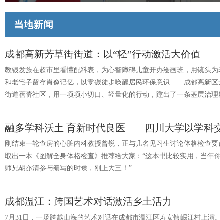
当地新闻
成都高新芳草街街道：以“轻”行动激活大价值
教银发族在超市里看懂配料表，为心智障碍儿童开办绘画班，用镜头为
和老宅子留存肖像记忆，以零碳徒步唤醒居民环保意识……成都高新区
街道蓓蕾社区，用一项项小切口、轻量化的行动，蹚出了一条基层治理
子。
刚结束一轮查房的心脏内科教授曾锐，正与几名见习生讨论体格检查要
取出一本《图解全身体格检查》推荐给大家：“这本书比较实用，当年
师兄胡亦清参与编写的时候，刚上大三！”
成都温江：跨国艺术对话激活乡土活力
7月31日，一场跨越山海的艺术对话在成都市温江区寿安镇岷江村上演