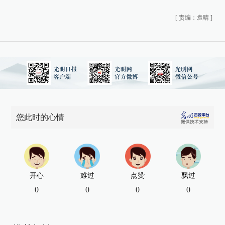
[
责编：袁晴
]
您此时的心情
开心
难过
点赞
飘过
0
0
0
0