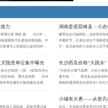
火接力
湖南娄底双峰县：小农
新网记者 傅煜 摄 2022年，
履带自走式旋耕机、油茶果采收
湖南援疆医疗队紧急抢救脱险。中
仲夏时节，记者走进位于湖南娄
援吐鲁番市人民医院心血管内科主
厅，各式各样的小农机令人目不
难度手术填补本地技术空白。
火灾隐患单位集中曝光
长沙西瓜价格“大跳水”
体火灾隐患：3层、4层室内消火
7月的长沙暑气蒸腾，大街小巷
持完好有效。通讯员供图 永州
暑主角。” 果优多金盆岭店的价
楼采用金属夹芯板搭建且金属夹
稍差的通货西瓜社群价仅1.98元/斤
A级。
人形机器人训练场，遥操员通过操
近日，中央政法委发布2026年第