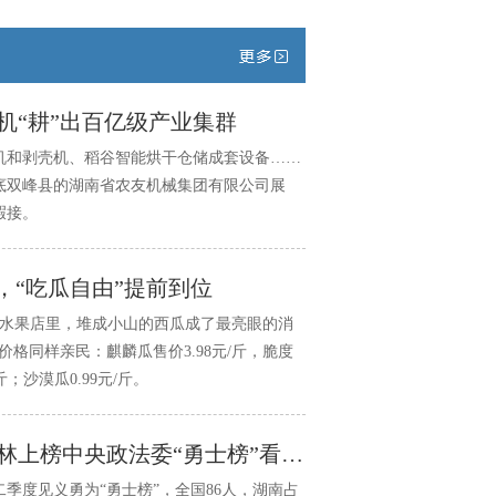
机“耕”出百亿级产业集群
机和剥壳机、稻谷智能烘干仓储成套设备……
底双峰县的湖南省农友机械集团有限公司展
暇接。
，“吃瓜自由”提前到位
的水果店里，堆成小山的西瓜成了最亮眼的消
格同样亲民：麒麟瓜售价3.98元/斤，脆度
；沙漠瓜0.99元/斤。
小城有大勇——从曾凡林上榜中央政法委“勇士榜”看嘉禾精神密码
二季度见义勇为“勇士榜”，全国86人，湖南占