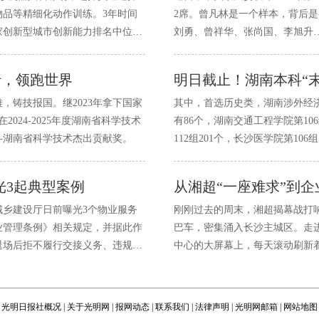
品等精细化动作训练。3年时间
2席。曾凡林是一个样本，背后是
国家创新型城市创新能力排名中位列
刘勇、曾祥华、张尚国、李旭升
产业变革的“燎原星火”。
户，个个大义凛然。
行，领跑世界
明日截止！湖南本科“
，铸技报国。继2023年拿下国家
其中，首选历史类，湖南涉外经济学
024-2025年度湖南省科学技术
有86个，湖南交通工程学院第1
—湖南省科学技术杰出贡献奖。
112组201个，长沙医学院第106
光3起典型案例
乡建设厅日前曝光3个物业服务
刚刚过去的周末，湘超揭幕战打
业管理条例》相关规定，并据此作
巴车，密集涌入长沙主城区。走
退场后拒不履行交接义务、违规出
中心的大屏幕上，每天滚动刷新
光明日报社概况
|
关于光明网
|
报网动态
|
联系我们
|
法律声明
|
光明网邮箱
|
网站地图