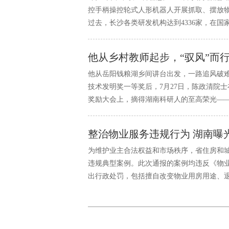
控手柄操控轮式人形机器人开展抓取、摆放物
过去，长沙各类研发机构达到4336家，在
第9，一个个创新细胞在裂变、在聚合，成为
他从乡村教师起步，“驭风”而
他从岳阳钱粮湖乡间讲台出发，一路追风破难
技术发明奖一等奖后，7月27日，陈政清院士在2
奖励大会上，摘得湖南科研人的至高荣光—
整治物业服务违规行为 湖南曝
为维护业主合法权益和市场秩序，省住房和城
违规典型案例。此次通报的案例均违反《物
出行政处罚，包括擅自改变物业用房用途、
租共用部位等问题。