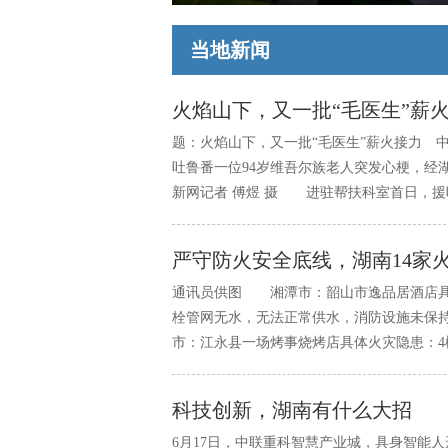
当地新闻
火焰山下，又一批“毛医生”薪
题：火焰山下，又一批“毛医生”薪火接力 中
吐鲁番一位94岁维吾尔族老人突发心梗，经
新网记者 傅煜 摄 进驻帮扶科室首日，
任李剑便完成8台冠脉介入手术，其中一例高
严守防火安全底线，湖南14家
通讯员供图 湘潭市：韶山市逸品居酒店具
栓管网无水，无法正常供水，消防设施未保
市：江永县一场烤事烧烤店具体火灾隐患：4
芯板芯材的燃烧性能等级低于GB8624规定的
科技创新，湖南有什么大招
6月17日，中联重科智慧产业城，具身智能