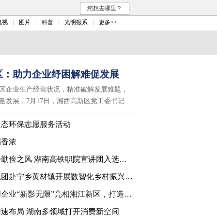
您想去哪里？
电视
图片
科普
光明报系
更多>>
区：助力企业纾困解难促发展
区企业生产经营状况，精准破解发展难题，
量发展，7月17日，湘西高新区党工委书记杨
点企业开展专题调研，实地走访生产车间，
生态环保志愿服务活动
面交流，听诉求、解难题、促发展。区党工
主任皮丕军陪同调研。
稻香浓
以青年星火扬勤俭之风 湖南高铁职院宣讲团入选国家级志愿宣讲团
湘潭大学实践团赴宁乡黄材镇开展数智化乡村振兴调研
国有全资文创企业“新影无限”亮相湘江新区，打造数字文创新引擎
锦标赛（双打）在长沙顺利收官
速布局 湖南多领域打开消费新空间