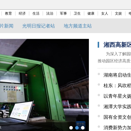
教育
经济
生活
法治
军事
卫生
健康
女人
文娱
片新闻
光明日报记者站
地方频道主站
湘西高新
为深入了解园
推动园区经济高质
建军带队到区内重
湖南将启动
与企业负责人面对
委委员、管委会副
桂东：风吹
体
2026年全国乒乓球
消费新势力加