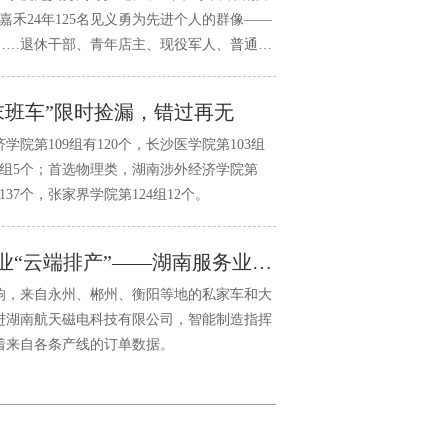
嘉禾24年125名见义勇为先进个人的群像——
……退休干部、青年店主、现役军人、普通农
末班车”限时捡漏，错过再无
院第109组有120个，长沙医学院第103组
06组5个；首选物理类，湖南涉外经济学院第
组137个，张家界学院第124组12个。
从湘超“一座难求”到企业“云端排产”——湖南服务业扩能提质双线突围
响，来自永州、郴州、衡阳等地的私家车和大
进湖南航天磁电科技有限公司，智能制造指挥
着来自各条产线的订单数据。