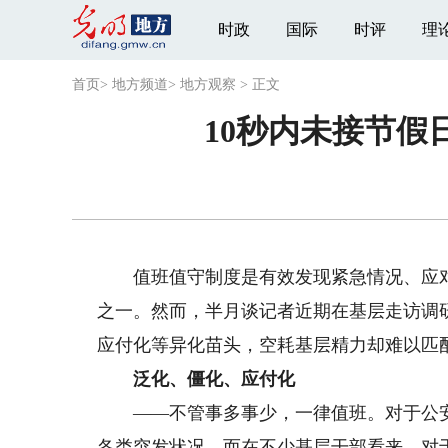
时政
国际
时评
理
首页
>
地方频道
>
地方观察
>
正文
10秒内未接节假
值班值守制度是有效发现紧急情况、应对
之一。然而，半月谈记者近期在基层走访调
应付化等异化苗头，空耗基层精力却难以匹
泛化、僵化、应付化
——不管事多事少，一律值班。对于公安
各类突发状况。而在不少基层干部看来，对