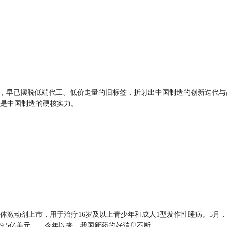
品，早已摆脱低端代工、低价走量的旧标签，折射出中国制造的创新迭代与
是中国制造的硬核实力。
体激动剂上市，用于治疗16岁及以上青少年和成人1型发作性睡病。5月
9.5亿美元……今年以来，我国新药的好消息不断。