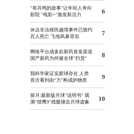
"有共鸣的故事"让年轻人奔向
6
影院
"电影+"激发新活力
休达非法移民越境事件已致约
7
百人死亡
飞地风暴背后
网络平台成多款新药首发渠道
8
国产新药为何被全球"扫货"
我科学家证实胶球存在 人类
9
首次看到由“力”构成的物质
探月:最新版月球"说明书"
观
10
测"猎鹰9"残骸撞击月球迹象