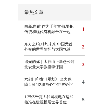
最热文章
向新,向前
作为千年古都,要把
1
传统和现代有机融合在一起
东方之约,相约未来 中国元首
2
外交的世界情怀与大国气派
追光的你｜太行山上新愚公河
3
北农业大学教授李保国
六部门印发《规划》 全力保
4
障百姓"吃得放心""住得安心"
1.25亿千瓦！我国核电在运和
5
核准在建规模居世界首位