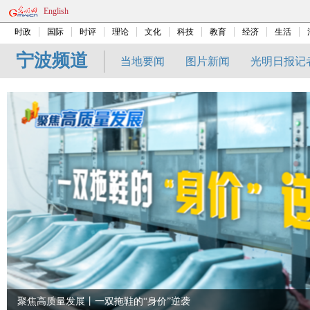
English
时政
国际
时评
理论
文化
科技
教育
经济
生活
宁波频道
当地要闻
图片新闻
光明日报记
聚焦高质量发展丨一双拖鞋的“身价”逆袭