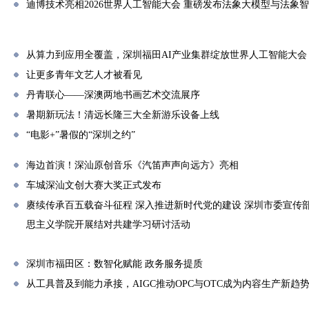
迪博技术亮相2026世界人工智能大会 重磅发布法象大模型与法象
从算力到应用全覆盖，深圳福田AI产业集群绽放世界人工智能大会
让更多青年文艺人才被看见
丹青联心——深澳两地书画艺术交流展序
暑期新玩法！清远长隆三大全新游乐设备上线
“电影+”暑假的“深圳之约”
海边首演！深汕原创音乐《汽笛声声向远方》亮相
车城深汕文创大赛大奖正式发布
赓续传承百五载奋斗征程 深入推进新时代党的建设 深圳市委宣传
思主义学院开展结对共建学习研讨活动
深圳市福田区：数智化赋能 政务服务提质
从工具普及到能力承接，AIGC推动OPC与OTC成为内容生产新趋