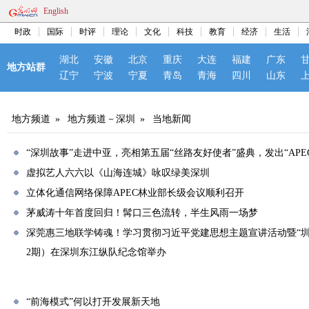
English
时政
国际
时评
理论
文化
科技
教育
经济
生活
湖北
安徽
北京
重庆
大连
福建
广东
地方站群
辽宁
宁波
宁夏
青岛
青海
四川
山东
地方频道
»
地方频道－深圳
»
当地新闻
“深圳故事”走进中亚，亮相第五届“丝路友好使者”盛典，发出“APE
虚拟艺人六六以《山海连城》咏叹绿美深圳
立体化通信网络保障APEC林业部长级会议顺利召开
茅威涛十年首度回归！髯口三色流转，半生风雨一场梦
深莞惠三地联学铸魂！学习贯彻习近平党建思想主题宣讲活动暨“圳
2期）在深圳东江纵队纪念馆举办
“前海模式”何以打开发展新天地