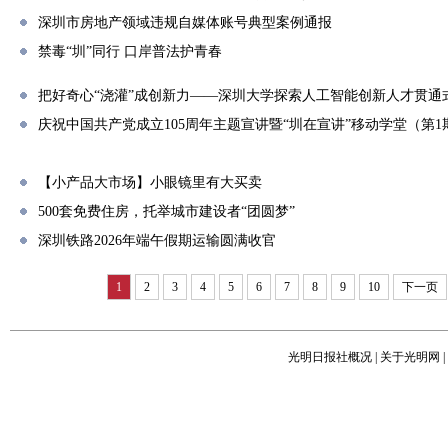
深圳市房地产领域违规自媒体账号典型案例通报
禁毒“圳”同行 口岸普法护青春
把好奇心“浇灌”成创新力——深圳大学探索人工智能创新人才贯通
庆祝中国共产党成立105周年主题宣讲暨“圳在宣讲”移动学堂（第
【小产品大市场】小眼镜里有大买卖
500套免费住房，托举城市建设者“团圆梦”
深圳铁路2026年端午假期运输圆满收官
1
2
3
4
5
6
7
8
9
10
下一页
光明日报社概况
|
关于光明网
|