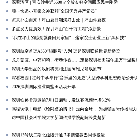
深看湾区 | 宝安沙井近3500㎡全龄友好空间回应民生刚需
顺丰快递小哥秦文冲获颁“全国优秀共产党员”
凉意扑面而来！坪山夏日溯溪好去处｜坪山仲夏夜
多点发力提质效！深圳坪山“百千万工程”添新景
“我在坪山的感觉就像回到家里”，这家院士企业上新“黑科技”
深圳航空首架A350“鲲鹏号”入列 架起深圳联通世界新桥梁
龙舟竞渡、中韩和鸣、街巷传香……定格深圳福田端午里万千温暖
深圳大学出品的戏剧将亮相法国阿维尼翁戏剧节
深看校园 | 红岭中学举行“音乐里的党史”大型跨学科思想政治公开
2026深圳国际渔业周盐田活动开幕
深圳铁路暑期运输7月1日启动，发送客流预计增3.2%
高端访谈｜电影《给阿嬷的情书》走向全球， 为加强国际传播能
访中国社会科学院大学新闻传播学院副院长黄楚新
深圳13号线二期北延段开通 7条接驳微巴同步投运