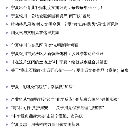
宁夏出台育儿补贴制度实施细则，每孩每年3600元！
宁夏银川：公物仓破解国有资产“闲”“缺”困局
推动移风易俗 树立文明乡风 | 宁夏“移”出好民风“易”出新风尚
烟火气与文明风在这里共舞
宁夏银川市金凤区启动“光明影院”项目
宁夏银川市兴庆区大新镇燕鸽村：乡风淳带动产业旺
【在这片辽阔的土地上94】宁夏：绘就城乡融合并进图
关于“塞上石榴红·非遗匠心传”——宁夏非遗文创作品（案例）征
宁夏：彩礼做“减法”，幸福做“加法”
产业链从“物理连接”迈向“化学反应” 创新联合体的“银川实验”
“河”我同行·共护河安——关于河湖保护治理“那些事”
“中华经典诵读大会”走进宁夏银川市兴庆
宁夏吴忠：用榜样的力量引领文明新风