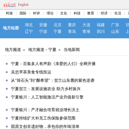
English
时政
国际
时评
理论
文化
科技
教育
经济
生活
湖北
安徽
北京
重庆
大连
福建
广东
地方站群
辽宁
宁波
宁夏
青岛
青海
四川
山东
地方频道
»
地方频道－宁夏
»
当地新闻
宁夏：百集多人有声剧《亲爱的人们》全网开播
吴忠早茶美食专线投运
从“筛石头”到“酿希望”：贺兰山东麓的紫色逆袭
宁夏贺兰：发展设施农业 助力乡村振兴
宁夏银川：人工智能激活产业升级新引擎
宁夏银川：产才融合培育就业增长沃土
宁夏持续扩大补充工伤保险参保范围
固原文创非遗好物，承包你的年味清单