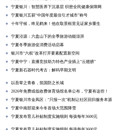
宁夏银川：智慧医养下沉基层 织密全民健康保障网
宁夏银川五获“中国年度最佳引才城市”称号
十年守候，终见鹤来！他在取景框里见证家乡重生
宁夏泾源：六盘山下的全季旅游动能澎湃
宁夏冬季旅游促消费活动启幕
银川市“六权”改革打开要素配置新空间
宁夏中宁：直播竞技助力特色产业插上“云翅膀”
宁夏新石器时代考古：解码早期文明
以吾辈之青春，筑国防之长城
2026年免费或低收费体育场馆名单公布，宁夏有这些！
宁夏银川市金凤区：“只报一次”机制让社区回归服务本源
宁夏中南部迎来今冬首场大范围降雪
宁夏发布育儿补贴制度实施细则 每孩每年3600元
宁夏发布育儿补贴制度实施细则 每孩每年3600元