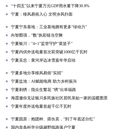
“十四五”以来宁夏万元GDP用水量下降30.8%
宁夏：移风易俗入心 文明乡风扑面
宁夏宁东基地：工业基地拥有更多“绿动力”
向智图强，“数”执彩链当空舞
宁夏银川：“4+1”监管守护“菜篮子”
宁夏内供外送电量首次双突破1000亿千瓦时
宁夏吴忠：黄河岸边冰雪嘉年华启动
宁夏多地分享移风易俗“实招”
宁夏盐池：AI赋能电商 助力乡村振兴
宁夏刺绣：指尖生繁花 “绣”出幸福路
海霞邀你见证银川多民族社区居民亲如一家的温暖图景
宁夏年度外送电量首超千亿千瓦时
宁夏固原：抱团种、搭伙卖，“到了年底还分红”
国内首条科学分级越野线路落户宁夏