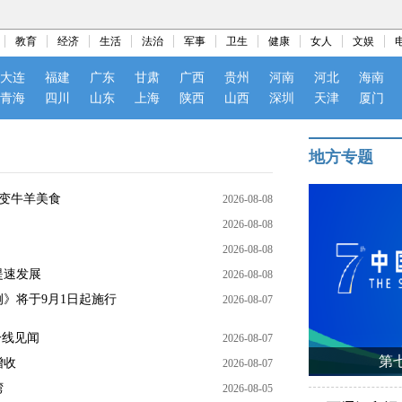
教育
经济
生活
法治
军事
卫生
健康
女人
文娱
大连
福建
广东
甘肃
广西
贵州
河南
河北
海南
青海
四川
山东
上海
陕西
山西
深圳
天津
厦门
地方专题
渣变牛羊美食
2026-08-08
2026-08-08
2026-08-08
提速发展
2026-08-08
》将于9月1日起施行
2026-08-07
一线见闻
2026-08-07
第
增收
2026-08-07
湾
2026-08-05