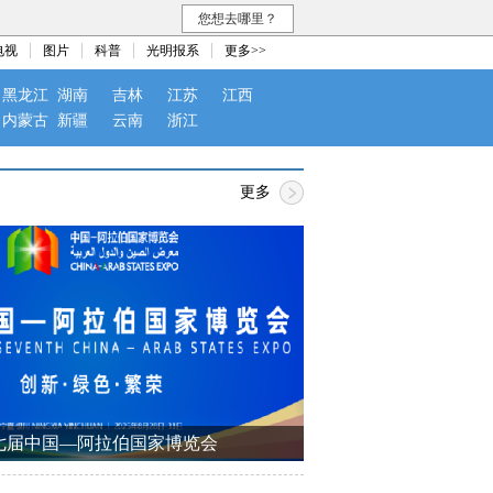
您想去哪里？
电视
图片
科普
光明报系
更多>>
黑龙江
湖南
吉林
江苏
江西
内蒙古
新疆
云南
浙江
更多
七届中国—阿拉伯国家博览会