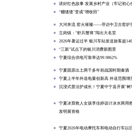
讲好红色故事 发展乡村产业（牢记初心
“棚缝缝”变成“增收田”
大河奔流 窑火璀璨——寻访中卫古窑炉
立岗镇：“虾兵蟹将”闯出大名堂
2026年暑运过半 银川车站发送旅客超14
“三新”试点下的银川消费新图景
宁夏综合供电可靠率达99.9862%
宁夏固原出土两千多年前战国时期秦酒
宁夏上半年外送电量创新高 外送范围增至
沉浸式普法护成长！宁夏中宁县开展“树
宁夏冰窟救人女孩李佳婷设计冰水两用救援
发明展资格
宁夏2026年电动摩托车和电动自行车