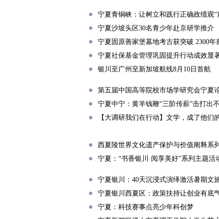
宁夏青铜峡：让树立和践行正确政绩观“
宁夏沙坡头区30名青少年赴京研学推介
宁夏固原善家堡墓地考古获突破 2300
宁夏社保基金管理巩固提升行动成效显
银川至广州至新加坡航线8月10日首航
第五届中国高等院校市场学研究会宁夏
宁夏中宁：黄羊钱鞭“三阶传薪”击打出
【大调研我们在行动】文学，成了他们的
西夏陵世界文化遗产保护与价值阐释系
宁夏：“书香银川·阅享美好”系列主题活
宁夏银川：40天沉浸式演绎激活暑期文
宁夏银川西夏区：政策扶持让创业有底
宁夏：科技赛事点亮少年科创梦