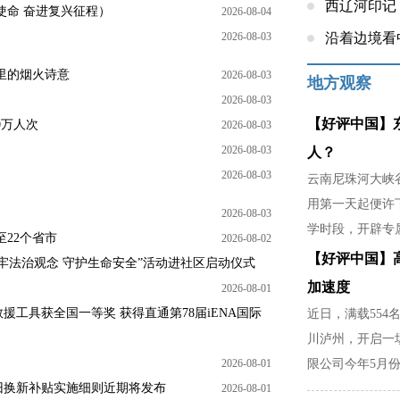
西辽河印记
使命 奋进复兴征程）
2026-08-04
2026-08-03
沿着边境看
里的烟火诗意
2026-08-03
地方观察
2026-08-03
【好评中国】
0万人次
2026-08-03
2026-08-03
人？
2026-08-03
云南尼珠河大峡谷
用第一天起便许
2026-08-03
学时段，开辟专
22个省市
2026-08-02
稳，是暴雨天不
【好评中国】
牢法治观念 守护生命安全”活动进社区启动仪式
家里分担农活的
加速度
2026-08-01
工具获全国一等奖 获得直通第78届iENA国际
近日，满载554
川泸州，开启一
2026-08-01
限公司今年5月份
以旧换新补贴实施细则近期将发布
2026-08-01
部门精准对接市