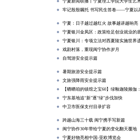
宁夏新闻联播丨宁夏理工学院大学生艺
牢记殷殷嘱托 书写民生答卷——宁夏以
宁夏：日子越过越红火 故事越讲越响亮
宁夏银川金凤区：政策给足创业就业的
宁夏银川：专项立法对西夏陵实施世界
戏剧村落，重现闽宁协作岁月
自驾游安全提示篇
暑期旅游安全提示篇
文旅强降雨安全提示篇
【晒晒咱的镇馆之宝60】绿釉迦陵频伽
宁东基地追“新”逐“绿”步伐加快
中卫市医保支付目录扩容
跨越山海三十载 闽宁携手写新篇
闽宁协作30年带给宁夏的变化翻天覆地
宁夏好物亮相中国-亚欧博览会