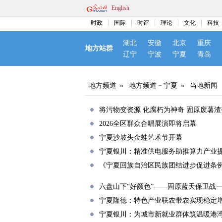
English
时政
国际
时评
理论
文化
科技
湖北
安徽
北京
重庆
地方站群
辽宁
宁波
宁夏
青岛
地方频道
»
地方频道－宁夏
»
当地新闻
将污物变资源 化腐朽为神奇 固原废薯
2026全区群众合唱展演即将启幕
宁夏沙坡头金蛙艺术节开幕
宁夏银川：精准供电服务助推算力产业
《宁夏回族自治区民族团结进步促进条例
六盘山下“好颜色”——固原蓝天保卫战
宁夏隆德：特色产业联农带农实现稳定
宁夏银川：为城市新就业群体筑温暖港