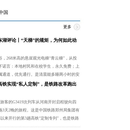
中国
更多
东湖评论丨“天梯”的规矩，为何如此动
，268米高的悬崖观光电梯“青云梯”，从投
下诺言：本地村民和在校学生，永久免费；上
属通道，优先通行。是清晨能多睡两小时的安
必紧贴湿滑崖壁的释然，是放学后还有余力帮
高铁实现“私人定制”，是铁路改革跑出
从容。
名旅客的G3419次列车从河南开封启程驶向四
场3天2晚的旅程。这是中国铁路郑州局集团有
以来开行的第3趟高铁“定制专列”，也是铁路
场需求的生动实践。