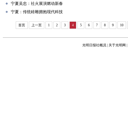
宁夏吴忠：社火展演燃动新春
宁夏：传统砖雕拥抱现代科技
首页
上一页
1
2
3
4
5
6
7
8
9
10
光明日报社概况
|
关于光明网
|