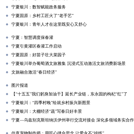
宁夏银川：数智赋能政务服务
宁夏固原：乡村工匠火了“老手艺”
宁夏银川：青年人才在这里既安心又舒心
宁夏：智慧调度保春灌
宁夏引黄灌区春灌工作启动
宁夏固原：好苗子壮大菜园子
宁夏银川举办葡萄酒文旅雅集 沉浸式互动激活文旅消费新场景
文旅融合激活“春日经济”
图片报道
【“十五五”我们躬身加油干】延长产业链，东永固的枸杞“红”了
宁夏银川：“四季村晚”绘就乡村振兴新图景
宁夏银川：大棚经济“蔬”写春日好丰景
宁夏—乌兹别克斯坦纳沃伊州举行交流对接会 深化多领域务实合作
仿真宠物制作师：用匠心缝合思念 让爱永不“掉线”