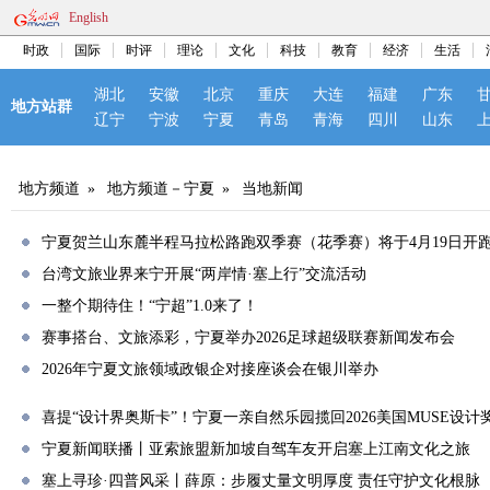
English
时政
国际
时评
理论
文化
科技
教育
经济
生活
湖北
安徽
北京
重庆
大连
福建
广东
地方站群
辽宁
宁波
宁夏
青岛
青海
四川
山东
地方频道
»
地方频道－宁夏
»
当地新闻
宁夏贺兰山东麓半程马拉松路跑双季赛（花季赛）将于4月19日开
台湾文旅业界来宁开展“两岸情·塞上行”交流活动
一整个期待住！“宁超”1.0来了！
赛事搭台、文旅添彩，宁夏举办2026足球超级联赛新闻发布会
2026年宁夏文旅领域政银企对接座谈会在银川举办
喜提“设计界奥斯卡”！宁夏一亲自然乐园揽回2026美国MUSE设计
宁夏新闻联播丨亚索旅盟新加坡自驾车友开启塞上江南文化之旅
塞上寻珍·四普风采丨薛原：步履丈量文明厚度 责任守护文化根脉