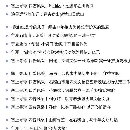
塞上寻珍·四普风采丨利通区：足迹印在田野间
追寻远征的印记：霍去病出贺兰山灵武口
“我们也是你的儿子” 师生11年接力为英雄守护家的温度
宁夏石嘴山：矛盾纠纷防范化解实现“三清三结”
宁夏盐池：预警“小切口”激励干部担当作为
宁夏：“政金企”科技金融对接活动签约授信24亿元
塞上寻珍·四普风采丨田瑞：深耕文保一线 以创新实干守护历史根
塞上寻珍·四普风采丨马勇：以脚步丈量历史 用担当守护文脉
塞上寻珍·四普风采丨石嘴山市第四次文物普查新发现文物认定工
塞上寻珍·四普风采丨范毅强：深耕普查一线 守护文脉根脉
塞上寻珍 四普风采丨刘永婧：以青春步履丈量文物文脉
塞上寻珍 四普风采丨乔倩：以实干践初心 以匠心护遗存
塞上寻珍 四普风采丨山河寻迹：在石嘴山，与千年文明对话
宁夏：产业链上汇聚“创新大脑”