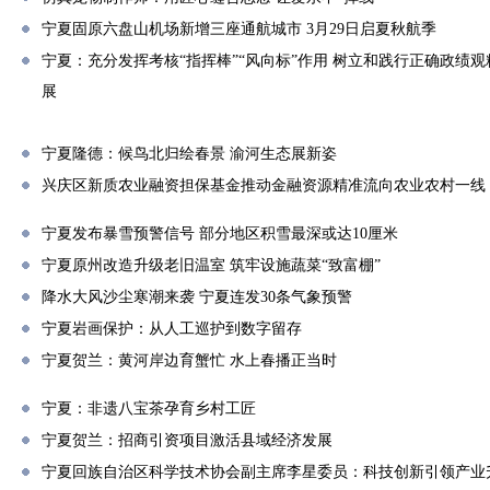
宁夏固原六盘山机场新增三座通航城市 3月29日启夏秋航季
宁夏：充分发挥考核“指挥棒”“风向标”作用 树立和践行正确政绩
展
宁夏隆德：候鸟北归绘春景 渝河生态展新姿
兴庆区新质农业融资担保基金推动金融资源精准流向农业农村一线
宁夏发布暴雪预警信号 部分地区积雪最深或达10厘米
宁夏原州改造升级老旧温室 筑牢设施蔬菜“致富棚”
降水大风沙尘寒潮来袭 宁夏连发30条气象预警
宁夏岩画保护：从人工巡护到数字留存
宁夏贺兰：黄河岸边育蟹忙 水上春播正当时
宁夏：非遗八宝茶孕育乡村工匠
宁夏贺兰：招商引资项目激活县域经济发展
宁夏回族自治区科学技术协会副主席李星委员：科技创新引领产业