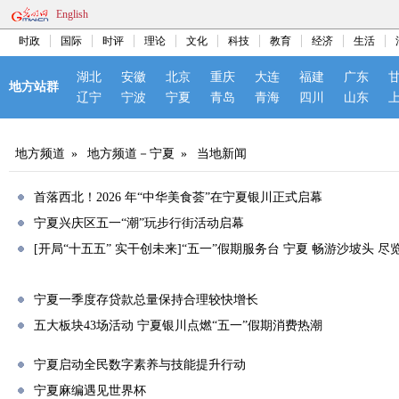
English
时政
国际
时评
理论
文化
科技
教育
经济
生活
湖北
安徽
北京
重庆
大连
福建
广东
地方站群
辽宁
宁波
宁夏
青岛
青海
四川
山东
地方频道
»
地方频道－宁夏
»
当地新闻
首落西北！2026 年“中华美食荟”在宁夏银川正式启幕
宁夏兴庆区五一“潮”玩步行街活动启幕
[开局“十五五” 实干创未来]“五一”假期服务台 宁夏 畅游沙坡头 
宁夏一季度存贷款总量保持合理较快增长
五大板块43场活动 宁夏银川点燃“五一”假期消费热潮
宁夏启动全民数字素养与技能提升行动
宁夏麻编遇见世界杯