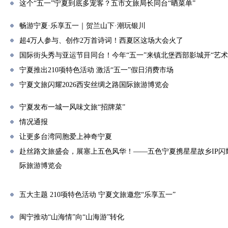
这个“五一”宁夏到底多宠客？五市文旅局长同台“晒菜单”
畅游宁夏·乐享五一｜贺兰山下·潮玩银川
超4万人参与、创作2万首诗词！西夏区这场大会火了
国际街头秀与亚运节目同台！今年“五一”来镇北堡西部影城开“艺术
宁夏推出210项特色活动 激活“五一”假日消费市场
宁夏文旅闪耀2026西安丝绸之路国际旅游博览会
宁夏发布一城一风味文旅“招牌菜”
情况通报
让更多台湾同胞爱上神奇宁夏
赴丝路文旅盛会，展塞上五色风华！——五色宁夏携星星故乡IP闪耀
际旅游博览会
五大主题 210项特色活动 宁夏文旅邀您“乐享五一”
闽宁推动“山海情”向“山海游”转化