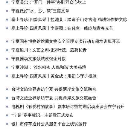
宁夏吴忠：“开门一件事”办到群众心坎上
宁夏做好“水、沙、碳”三篇文章
塞上寻珍·四普风采丨盐池县：踏遍千山寻古迹 精耕细作护文脉
塞上寻珍·四普风采丨李嘉颖：在普查一线绽放青春光芒
宁夏国有博物馆馆藏文物安全管理专项行动专题培训班开班
宁夏银川：文艺之树根深叶茂、葳蕤长青
宁夏推动文旅领域政银企对接
宁夏沙湖： 沙水相依 人鸟和谐 大美秘境
塞上寻珍·四普风采丨黄金成：用初心守护根脉
台湾文旅业界参访宁夏 共促两岸文旅交流融合
台湾文旅业界参访宁夏 共促两岸文旅交流融合
电视剧《有爱村的故事》剧本研讨暨前期启动座谈会在宁召开
“宁超”赛事标识、主题歌正式发布
银川市停车通付公共服务平台上线试运行