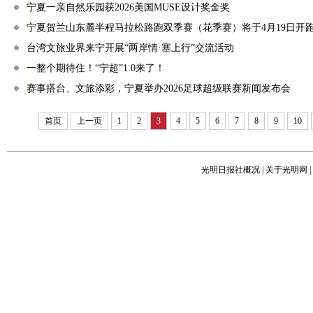
宁夏一亲自然乐园获2026美国MUSE设计奖金奖
宁夏贺兰山东麓半程马拉松路跑双季赛（花季赛）将于4月19日开
台湾文旅业界来宁开展“两岸情·塞上行”交流活动
一整个期待住！“宁超”1.0来了！
赛事搭台、文旅添彩，宁夏举办2026足球超级联赛新闻发布会
首页
上一页
1
2
3
4
5
6
7
8
9
10
光明日报社概况
|
关于光明网
|