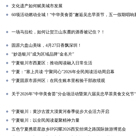
文化遗产如何赋美城市发展
60项活动燃动全城！“中华美食荟”邂逅吴忠早茶节，五一假期唱响
一场马拉松，如何让贺兰山东麓的酒香被记住？！
固原六盘山美味，4月27日香飘深圳！
“妙选银川”成为区域品牌“金名片”
宁夏银川市西夏区：推动阅读融入日常生活
宁夏：“塞上共读·宁聚同心”2026年全民阅读活动周启幕
宁夏固原市原州区：在民生账本里检验干部政绩观
关于2026年“中华美食荟”分会场活动暨第六届吴忠早茶美食文化节
宁夏银川：黄沙古渡大漠黄河春季徒步大会活力开启
宁夏银川：以全民阅读凝聚精神力量
五色宁夏携星星故乡IP闪耀2026西安丝绸之路国际旅游博览会