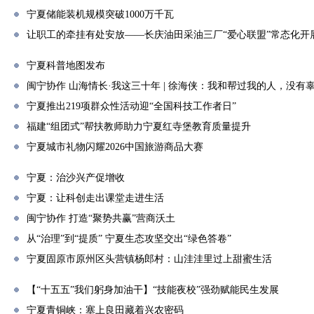
宁夏储能装机规模突破1000万千瓦
让职工的牵挂有处安放——长庆油田采油三厂“爱心联盟”常态化开
宁夏科普地图发布
闽宁协作 山海情长·我这三十年 | 徐海侠：我和帮过我的人，没有
宁夏推出219项群众性活动迎“全国科技工作者日”
福建“组团式”帮扶教师助力宁夏红寺堡教育质量提升
宁夏城市礼物闪耀2026中国旅游商品大赛
宁夏：治沙兴产促增收
宁夏：让科创走出课堂走进生活
闽宁协作 打造“聚势共赢”营商沃土
从“治理”到“提质” 宁夏生态攻坚交出“绿色答卷”
宁夏固原市原州区头营镇杨郎村：山洼洼里过上甜蜜生活
【“十五五”我们躬身加油干】“技能夜校”强劲赋能民生发展
宁夏青铜峡：塞上良田藏着兴农密码