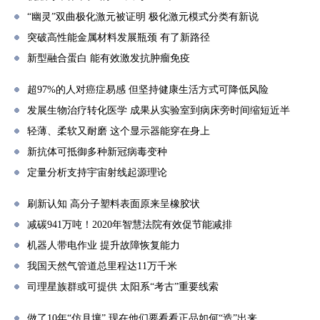
“幽灵”双曲极化激元被证明 极化激元模式分类有新说
突破高性能金属材料发展瓶颈 有了新路径
新型融合蛋白 能有效激发抗肿瘤免疫
超97%的人对癌症易感 但坚持健康生活方式可降低风险
发展生物治疗转化医学 成果从实验室到病床旁时间缩短近半
轻薄、柔软又耐磨 这个显示器能穿在身上
新抗体可抵御多种新冠病毒变种
定量分析支持宇宙射线起源理论
刷新认知 高分子塑料表面原来呈橡胶状
减碳941万吨！2020年智慧法院有效促节能减排
机器人带电作业 提升故障恢复能力
我国天然气管道总里程达11万千米
司理星族群或可提供 太阳系“考古”重要线索
做了10年“仿月壤” 现在他们要看看正品如何“造”出来