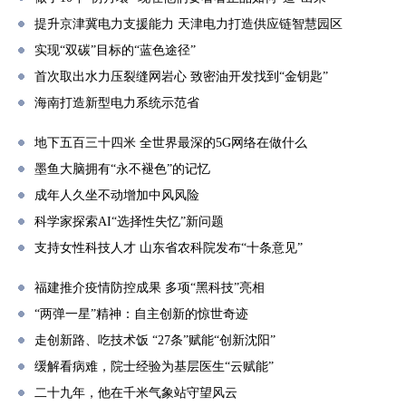
提升京津冀电力支援能力 天津电力打造供应链智慧园区
实现“双碳”目标的“蓝色途径”
首次取出水力压裂缝网岩心 致密油开发找到“金钥匙”
海南打造新型电力系统示范省
地下五百三十四米 全世界最深的5G网络在做什么
墨鱼大脑拥有“永不褪色”的记忆
成年人久坐不动增加中风风险
科学家探索AI“选择性失忆”新问题
支持女性科技人才 山东省农科院发布“十条意见”
福建推介疫情防控成果 多项“黑科技”亮相
“两弹一星”精神：自主创新的惊世奇迹
走创新路、吃技术饭 “27条”赋能“创新沈阳”
缓解看病难，院士经验为基层医生“云赋能”
二十九年，他在千米气象站守望风云