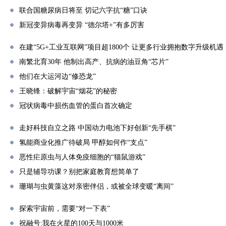
联合国糖尿病日将至 切记六字抗“糖”口诀
新冠变异病毒再变异 “德尔塔+”有多厉害
在建“5G+工业互联网”项目超1800个 让更多行业拥抱数字升级机遇
南繁北育30年 他制出高产、抗病的油豆角“芯片”
他们在大运河边“修恐龙”
王晓锋：破解宇宙“烟花”的秘密
冠状病毒中损伤血管的蛋白首次确定
走好科技自立之路 中国动力电池下好创新“先手棋”
氢能商业化推广待破局 甲醇如何作“支点”
恶性疟原虫与人体免疫细胞的“猫鼠游戏”
只是辅导功课？别把家庭教育想简单了
珊瑚与虫黄藻这对亲密伴侣，或被全球变暖“离间”
探索宇宙前，需要“对一下表”
祝融号:我在火星的100天与1000米