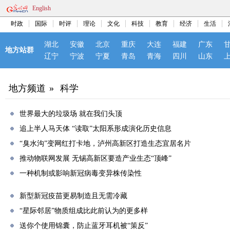
English
时政
国际
时评
理论
文化
科技
教育
经济
生活
湖北
安徽
北京
重庆
大连
福建
广东
地方站群
辽宁
宁波
宁夏
青岛
青海
四川
山东
地方频道
»
科学
世界最大的垃圾场 就在我们头顶
追上半人马天体 “读取”太阳系形成演化历史信息
“臭水沟”变网红打卡地，泸州高新区打造生态宜居名片
推动物联网发展 无锡高新区要造产业生态“顶峰”
一种机制或影响新冠病毒变异株传染性
新型新冠疫苗更易制造且无需冷藏
“星际邻居”物质组成比此前认为的更多样
送你个使用锦囊，防止蓝牙耳机被“策反”