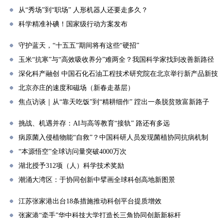
从“秀场”到“职场” 人形机器人还要走多久？
科学精准补碘！国家级行动方案发布
守护蓝天，“十五五”期间将有这些“硬招”
玉米“抗寒”与“高效吸收养分”难两全？我国科学家找到改善新路径
深化科产融创 中国石化石油工程技术研究院在北京举行新产品新
北京亦庄的速度和磁场（新春走基层）
焦点访谈｜从“靠天吃饭”到“精耕细作” 蹚出一条脱贫致富新路子
挑战、机遇并存：AI与高等教育“接轨” 路还有多远
病原菌入侵植物能“自救”？中国科研人员发现菌植协同抗病机制
“本源悟空”全球访问量突破4000万次
湖北授予312项（人）科学技术奖励
潮涌大湾区：于协同创新中擘画全球科创高地新图景
江苏张家港出台18条措施推动科创平台提质增效
张家港“牵手”华中科技大学打造长三角协同创新新标杆