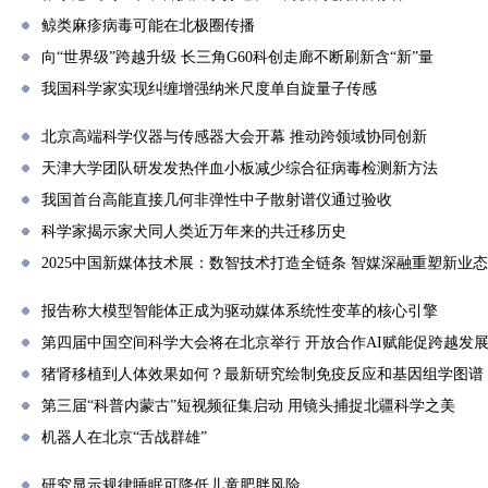
鲸类麻疹病毒可能在北极圈传播
向“世界级”跨越升级 长三角G60科创走廊不断刷新含“新”量
我国科学家实现纠缠增强纳米尺度单自旋量子传感
北京高端科学仪器与传感器大会开幕 推动跨领域协同创新
天津大学团队研发发热伴血小板减少综合征病毒检测新方法
我国首台高能直接几何非弹性中子散射谱仪通过验收
科学家揭示家犬同人类近万年来的共迁移历史
2025中国新媒体技术展：数智技术打造全链条 智媒深融重塑新业态
报告称大模型智能体正成为驱动媒体系统性变革的核心引擎
第四届中国空间科学大会将在北京举行 开放合作AI赋能促跨越发
猪肾移植到人体效果如何？最新研究绘制免疫反应和基因组学图谱
第三届“科普内蒙古”短视频征集启动 用镜头捕捉北疆科学之美
机器人在北京“舌战群雄”
研究显示规律睡眠可降低儿童肥胖风险