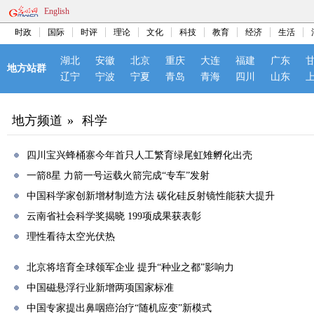
English
时政
国际
时评
理论
文化
科技
教育
经济
生活
湖北
安徽
北京
重庆
大连
福建
广东
地方站群
辽宁
宁波
宁夏
青岛
青海
四川
山东
地方频道
»
科学
四川宝兴蜂桶寨今年首只人工繁育绿尾虹雉孵化出壳
一箭8星 力箭一号运载火箭完成“专车”发射
中国科学家创新增材制造方法 碳化硅反射镜性能获大提升
云南省社会科学奖揭晓 199项成果获表彰
理性看待太空光伏热
北京将培育全球领军企业 提升“种业之都”影响力
中国磁悬浮行业新增两项国家标准
中国专家提出鼻咽癌治疗“随机应变”新模式