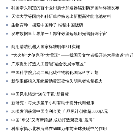
我国牵头制定的首个医用质子加速器辐射防护国际标准发布
天津大学等国内外科研单位筛选出新型高性能电池材料
生物育种：攥紧中国种子 端稳中国饭碗
发布数据量世界第一！郭守敬望远镜用光谱解码宇宙
商用清洁机器人国家标准明年5月实施
“大火炉”之侧岂容“大雪球” ——我国天文学者揭开热木星轨道“内迁
广东提出打造人工智能“融合发展示范区”
中国科学院启动二氧化碳生物转化国际科学计划
新型眼部植入系统帮助黄斑变性失明患者恢复视力
中国风电锚定“50亿千瓦”新目标
新研究：每天少坐半小时有助于提升代谢健康
30项发明获颁中国专利金奖 产品累计创收超5800亿元
中国“夸父”又有新跨越 成功打造聚变堆“盾牌”
科学家揭示北极海洋在5600万年前全球变暖中的作用