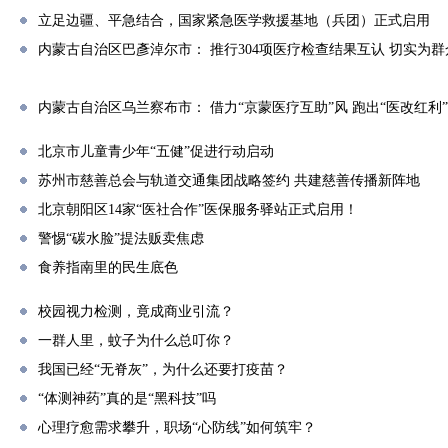
立足边疆、平急结合，国家紧急医学救援基地（兵团）正式启用
内蒙古自治区巴彥淖尔市： 推行304项医疗检查结果互认 切实为群
内蒙古自治区乌兰察布市： 借力“京蒙医疗互助”风 跑出“医改红利
北京市儿童青少年“五健”促进行动启动
苏州市慈善总会与轨道交通集团战略签约 共建慈善传播新阵地
北京朝阳区14家“医社合作”医保服务驿站正式启用！
警惕“碳水脸”提法贩卖焦虑
食养指南里的民生底色
校园视力检测，竟成商业引流？
一群人里，蚊子为什么总叮你？
我国已经“无脊灰”，为什么还要打疫苗？
“体测神药”真的是“黑科技”吗
心理疗愈需求攀升，职场“心防线”如何筑牢？