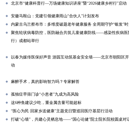
北京市“健康科普行—万场健康知识讲座”暨“2026健康乡村行”启动
安徽马鞍山：党建引领健康雨山“合伙人”计划发布
内蒙古乌兰察布市：多维度破题老年健康服务 全周期守护“银发”时
聚焦轮状病毒防控，医防融合共筑儿童健康防线——感染性疾病医
行）成都站举行
以春为媒传医保好声音 游园互动筑基金安全墙——北京市朝阳区
动
麻醉手术，真的影响智力吗？专家解答
孤独症早筛门诊“小患者”九成为高风险
这6种鱼建议少吃，重金属含量可能超标
“医心为民·回家乡送健康”主题党日暨巡回医疗基层行活动
打破“心墙”，共建心灵栖息地——“国心论健”院士院长院校圆桌对