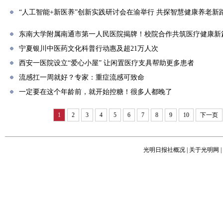
“人工智能+新医养”创新实践研讨会在渝举行 共探智慧健康养老新
东南大学附属南通市第一人民医院揭牌！校院合作共筑医疗健康新
宁夏银川中医药文化科普行动惠及超21万人次
西安一医院设立“爱心小屋” 让闲置医疗支具帮助更多患者
流感扛一周就好？专家：重症流感可致命
一定要在这个年龄前，就开始控糖！很多人都晚了
1
2
3
4
5
6
7
8
9
10
下一页
光明日报社概况
|
关于光明网
|