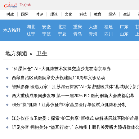
English
时政
国际
时评
理论
文化
科技
教育
经济
生活
湖北
安徽
北京
重庆
大连
福建
广东
地方站群
辽宁
宁波
宁夏
青岛
青海
四川
山东
地方频道
»
卫生
"科溧归仓" AI+大健康技术实操交流沙龙在南京举办
西藏自治区藏医院举办庆祝建院110周年义诊活动
智赋影像 医惠万家！江苏灌云探索“AI+紧密型医共体”县域诊疗新
两大重磅成果同步发布 第十一届2026 PDI医药创新大会成都启幕
积分“换”健康！江苏仪征市3家基层医疗单位试点健康积分制
江苏仪征市卫健委：探索“护工共享”新模式 破解基层就医陪护难题
听见乡音 拥抱美好 “益耳行动”广东梅州丰顺县关爱听力障碍群体