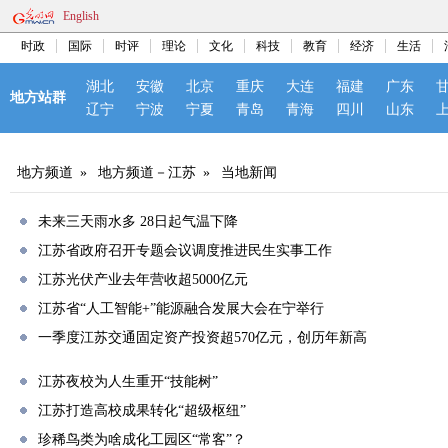
English
时政
国际
时评
理论
文化
科技
教育
经济
生活
湖北
安徽
北京
重庆
大连
福建
广东
地方站群
辽宁
宁波
宁夏
青岛
青海
四川
山东
地方频道
»
地方频道－江苏
»
当地新闻
未来三天雨水多 28日起气温下降
江苏省政府召开专题会议调度推进民生实事工作
江苏光伏产业去年营收超5000亿元
江苏省“人工智能+”能源融合发展大会在宁举行
一季度江苏交通固定资产投资超570亿元，创历年新高
江苏夜校为人生重开“技能树”
江苏打造高校成果转化“超级枢纽”
珍稀鸟类为啥成化工园区“常客”？