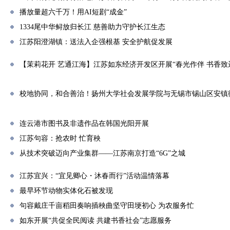
播放量超六千万！用AI短剧“成金”
1334尾中华鲟放归长江 慈善助力守护长江生态
江苏阳澄湖镇：送法入企强根基 安全护航促发展
【茉莉花开 艺通江海】江苏如东经济开发区开展“春光作伴 书香致
校地协同，和合善治！扬州大学社会发展学院与无锡市锡山区安镇
连云港市图书及非遗作品在韩国光阳开展
江苏句容：抢农时 忙育秧
从技术突破迈向产业集群——江苏南京打造“6G”之城
江苏宜兴：“宜见卿心・沐春而行”活动温情落幕
最早环节动物实体化石被发现
句容戴庄千亩稻田奏响插秧曲坚守田埂初心 为农服务忙
如东开展“共促全民阅读 共建书香社会”志愿服务