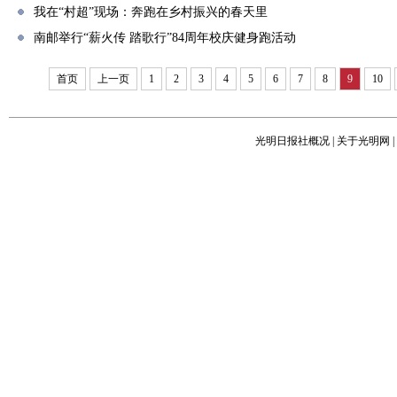
我在“村超”现场：奔跑在乡村振兴的春天里
南邮举行“薪火传 踏歌行”84周年校庆健身跑活动
首页
上一页
1
2
3
4
5
6
7
8
9
10
光明日报社概况
|
关于光明网
|