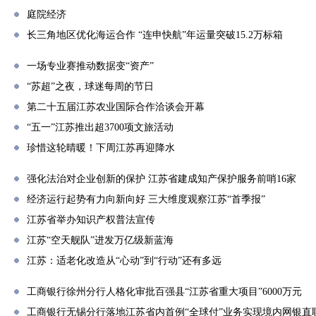
庭院经济
长三角地区优化海运合作 “连申快航”年运量突破15.2万标箱
一场专业赛推动数据变“资产”
“苏超”之夜，球迷每周的节日
第二十五届江苏农业国际合作洽谈会开幕
“五一”江苏推出超3700项文旅活动
珍惜这轮晴暖！下周江苏再迎降水
强化法治对企业创新的保护 江苏省建成知产保护服务前哨16家
经济运行起势有力向新向好 三大维度观察江苏“首季报”
江苏省举办知识产权普法宣传
江苏“空天舰队”进发万亿级新蓝海
江苏：适老化改造从“心动”到“行动”还有多远
工商银行徐州分行人格化审批百强县“江苏省重大项目”6000万元
工商银行无锡分行落地江苏省内首例“全球付”业务实现境内网银直