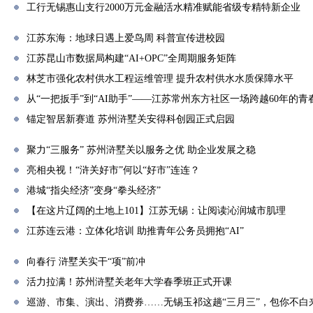
工行无锡惠山支行2000万元金融活水精准赋能省级专精特新企业
江苏东海：地球日遇上爱鸟周 科普宣传进校园
江苏昆山市数据局构建“AI+OPC”全周期服务矩阵
林芝市强化农村供水工程运维管理 提升农村供水水质保障水平
从“一把扳手”到“AI助手”——江苏常州东方社区一场跨越60年的青
锚定智居新赛道 苏州浒墅关安得科创园正式启园
聚力“三服务” 苏州浒墅关以服务之优 助企业发展之稳
亮相央视！“浒关好市”何以“好市”连连？
港城“指尖经济”变身“拳头经济”
【在这片辽阔的土地上101】江苏无锡：让阅读沁润城市肌理
江苏连云港：立体化培训 助推青年公务员拥抱“AI”
向春行 浒墅关实干“项”前冲
活力拉满！苏州浒墅关老年大学春季班正式开课
巡游、市集、演出、消费券……无锡玉祁这趟“三月三”，包你不白