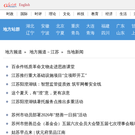
English
时政
国际
时评
理论
文化
科技
教育
经济
生活
湖北
安徽
北京
重庆
大连
福建
广东
地方站群
辽宁
宁波
宁夏
青岛
青海
四川
山东
地方频道
»
地方频道－江苏
»
当地新闻
百余件纸质革命文物走进思政课堂
江苏推行重大基础设施项目“立项即开工”
江苏阳澄湖镇：智慧监管提质效 筑牢网餐安全线
这个夏天，有“澄”意，更有凉意
江苏阳澄湖镇暑托服务点推出多重活动
苏州市动员部署2026年“慈善一日捐”活动
苏州市慈善总会（基金会）五届六次会员大会暨五届七次理事会顺
姑苏早点来 | 状元府里品江南