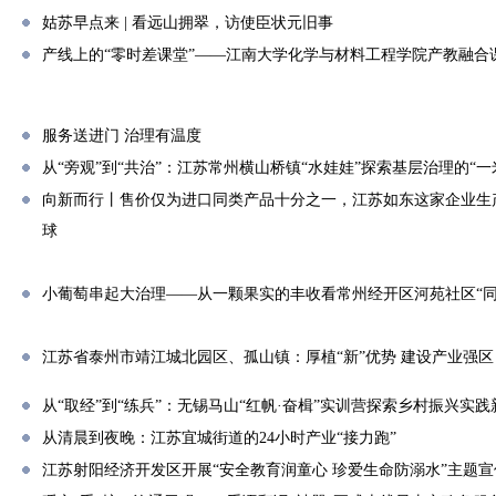
姑苏早点来 | 看远山拥翠，访使臣状元旧事
产线上的“零时差课堂”——江南大学化学与材料工程学院产教融合
服务送进门 治理有温度
从“旁观”到“共治”：江苏常州横山桥镇“水娃娃”探索基层治理的“一
向新而行丨售价仅为进口同类产品十分之一，江苏如东这家企业生
球
小葡萄串起大治理——从一颗果实的丰收看常州经开区河苑社区“同
江苏省泰州市靖江城北园区、孤山镇：厚植“新”优势 建设产业强区
从“取经”到“练兵”：无锡马山“红帆·奋楫”实训营探索乡村振兴实践
从清晨到夜晚：江苏宜城街道的24小时产业“接力跑”
江苏射阳经济开发区开展“安全教育润童心 珍爱生命防溺水”主题