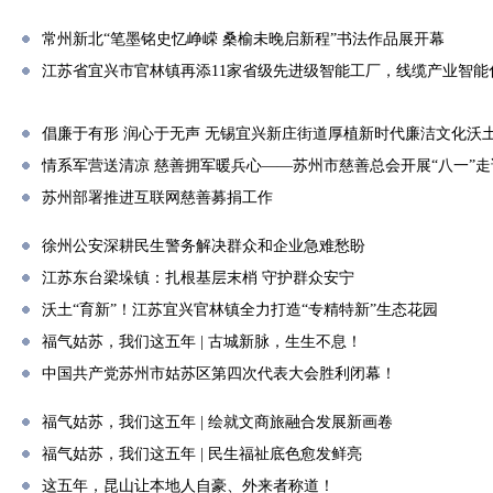
常州新北“笔墨铭史忆峥嵘 桑榆未晚启新程”书法作品展开幕
江苏省宜兴市官林镇再添11家省级先进级智能工厂，线缆产业智能
倡廉于有形 润心于无声 无锡宜兴新庄街道厚植新时代廉洁文化沃
情系军营送清凉 慈善拥军暖兵心——苏州市慈善总会开展“八一”
苏州部署推进互联网慈善募捐工作
徐州公安深耕民生警务解决群众和企业急难愁盼
江苏东台梁垛镇：扎根基层末梢 守护群众安宁
沃土“育新”！江苏宜兴官林镇全力打造“专精特新”生态花园
福气姑苏，我们这五年 | 古城新脉，生生不息！
中国共产党苏州市姑苏区第四次代表大会胜利闭幕！
福气姑苏，我们这五年 | 绘就文商旅融合发展新画卷
福气姑苏，我们这五年 | 民生福祉底色愈发鲜亮
这五年，昆山让本地人自豪、外来者称道！