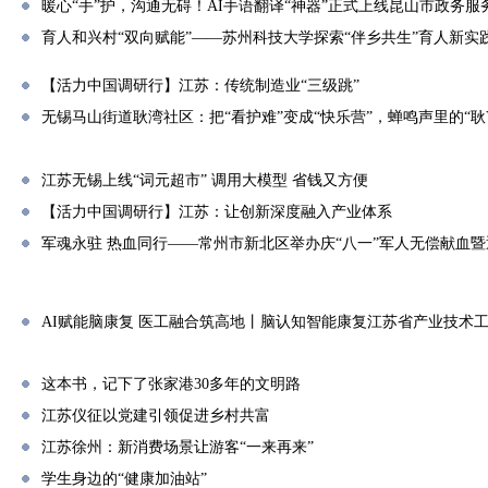
暖心“手”护，沟通无碍！AI手语翻译“神器”正式上线昆山市政务服
育人和兴村“双向赋能”——苏州科技大学探索“伴乡共生”育人新实
【活力中国调研行】江苏：传统制造业“三级跳”
无锡马山街道耿湾社区：把“看护难”变成“快乐营”，蝉鸣声里的“耿Yo
江苏无锡上线“词元超市” 调用大模型 省钱又方便
【活力中国调研行】江苏：让创新深度融入产业体系
军魂永驻 热血同行——常州市新北区举办庆“八一”军人无偿献血
AI赋能脑康复 医工融合筑高地丨脑认知智能康复江苏省产业技术
这本书，记下了张家港30多年的文明路
江苏仪征以党建引领促进乡村共富
江苏徐州：新消费场景让游客“一来再来”
学生身边的“健康加油站”