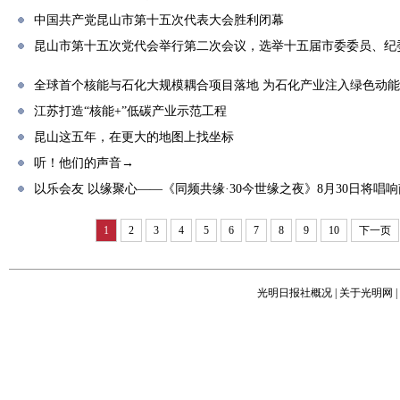
中国共产党昆山市第十五次代表大会胜利闭幕
昆山市第十五次党代会举行第二次会议，选举十五届市委委员、纪
全球首个核能与石化大规模耦合项目落地 为石化产业注入绿色动能
江苏打造“核能+”低碳产业示范工程
昆山这五年，在更大的地图上找坐标
听！他们的声音→
以乐会友 以缘聚心——《同频共缘·30今世缘之夜》8月30日将唱
1
2
3
4
5
6
7
8
9
10
下一页
光明日报社概况
|
关于光明网
|