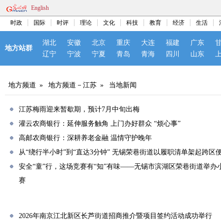
English
时政
国际
时评
理论
文化
科技
教育
经济
生活
湖北
安徽
北京
重庆
大连
福建
广东
地方站群
辽宁
宁波
宁夏
青岛
青海
四川
山东
地方频道
»
地方频道－江苏
»
当地新闻
江苏梅雨迎来暂歇期，预计7月中旬出梅
灌云农商银行：延伸服务触角 上门办好群众 “烦心事”
高邮农商银行：深耕养老金融 温情守护晚年
从“绕行半小时”到“直达3分钟” 无锡荣巷街道以履职清单架起跨区
安全“童”行，这场竞赛有“知”有味——无锡市滨湖区荣巷街道举办
赛
2026年南京江北新区长芦街道招商推介暨项目签约活动成功举行