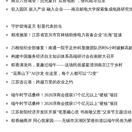
南京六合城管：点亮夏日“瓜香地图”，便民疏导点里
驻入园区 嵌入产业 融入企业——南京邮电大学探索集成电路研究
守护碧海蓝天 彰显代表担当
精准施策！江苏省宜兴市官林镇助推电力装备企业“出海”提速
25根组织全部修复！南通一院手足外科显微团队历时6小时破解高
构建中国服务经济自主知识体系高端研讨会在南财大召开
粽香满龙尚，童趣过端午——这场民俗盛宴浸润南京江宁乡村
“花果山下”AI沙龙 在这里，每个人都可以“72变”
江苏连云港：跨越万里的农业之约
端午时节话桑梓！2026淳商会揽获17个亿元以上“硬核”项目
端午时节话桑梓！2026淳商会揽获17个亿元以上“硬核”项目
江苏射阳经济开发区开展“笔墨藏心意 书画颂父恩”父亲节主题活动
粽香融两岸 同心筑家园——无锡市滨湖区荣巷街道以端午民俗为桥