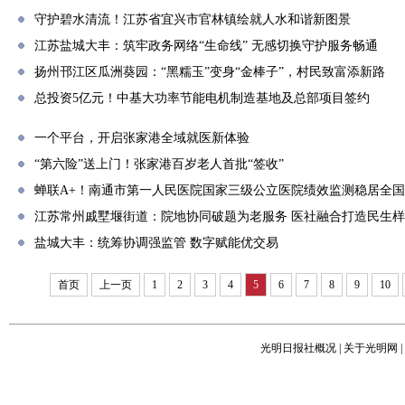
守护碧水清流！江苏省宜兴市官林镇绘就人水和谐新图景
江苏盐城大丰：筑牢政务网络“生命线” 无感切换守护服务畅通
扬州邗江区瓜洲葵园：“黑糯玉”变身“金棒子”，村民致富添新路
总投资5亿元！中基大功率节能电机制造基地及总部项目签约
一个平台，开启张家港全域就医新体验
“第六险”送上门！张家港百岁老人首批“签收”
蝉联A+！南通市第一人民医院国家三级公立医院绩效监测稳居全国
江苏常州戚墅堰街道：院地协同破题为老服务 医社融合打造民生
盐城大丰：统筹协调强监管 数字赋能优交易
首页
上一页
1
2
3
4
5
6
7
8
9
10
光明日报社概况
|
关于光明网
|