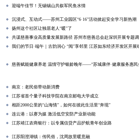
迎端午佳节！无锡锡山共叙军民鱼水情
沉浸式、互动式——苏州工业园区“6·16”活动掀起安全学习新热潮
扬州这个社区让独居老人“暖”了
共谋慈善事业高质量发展新路径 苏州市慈善总会赴深圳开展专题
我们的节日·端午｜古韵润心 “阅”享邻里 江苏如东经济开发区开
慈善赋能健康养老 温情守护银龄晚年——“苏城康伴·健康服务惠民
南京：老民俗带动新消费
江苏省首个量子科技学院在南京邮电大学成立
相距2000公里的“山海情”，如何在彼此生活里“奔现”
连云港：以赛为媒 激活低空安防产业新动能
江苏靖江农商银行：以专属信贷产品护航青年创业路
江苏阳澄湖镇：传民俗，沈周故里暖意融