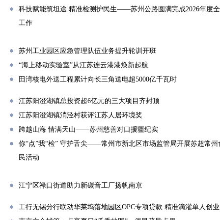
科技赋能筑坦途 精准检测护民生——苏州公路圆满完成2026年度
工作
苏州工业园区应急管理队伍业务提升轮训开班
“海上移动实验室”从江苏连云港港焕新起航
田湾核电外送工程累计向长三角送电超5000亿千瓦时
江苏阳澄湖镇总投资超6亿元的三大项目齐封顶
江苏阳澄湖镇消泾村获评江苏人居环境奖
跨越山海 情满天山——苏州慈善对口援疆纪实
你“点”我“检” 守护舌尖——常州市新北区市场监管局开展苏超常州
民活动
江宁区禄口街道助力新碳音工厂扬帆南京
工行无锡分行联动华莱坞落地园区OPC专项贷款 精准滴灌单人创