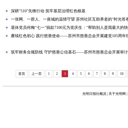
深耕“510”先锋行动 筑牢基层治理红色根基
一张网、一群人、一座城的温情守望 苏州社区互助养老的“时光答卷
退休党员何梅“七一”捐款7100元为党庆生：“帮助别人是我最大的快
赓续红色初心 践行慈善使命——苏州市慈善总会开展建党105周
筑牢财务合规防线 守护慈善公信基石——苏州市慈善总会开展审
首页
上一页
1
2
3
4
5
6
7
8
9
10
光明日报社概况
|
关于光明网
|