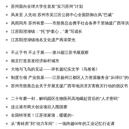
苏州面向全球大学生首发“实习苏州”计划
风未至 人先动 苏州市吴江区公路中心全面防御台风“巴威”
风雨同舟 苏州有爱——市慈善总会携手社会各界千里驰援广西等
江苏阳澄湖镇：“托”护童心，“暑”写成长
江苏阳澄湖镇地名文化遗产再添荣光
不止于书 不止于展——第16届江苏书展观察
南京打造首发经济标杆城市
大地与飞鸟的见证——评长篇纪实文学《鸟爸爸》
制度引领 产业筑基——江苏扬州江都区人力资源服务业“从0到1”
苏州市慈善总会关于开展支援广西等地洪涝灾害救灾行动的倡议书
二十年磨一剑，解码园区生物医药高地崛起背后的“人才密码”
连云港市两大创业项目入围国赛
全国特等奖！江苏张家港，暖暖的~
从“青砖房”到“动力车间”：一场跨越60年的工业记忆行走课