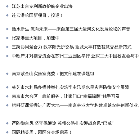
江苏出台专利新政护航企业出海
连云港哈国新项目，投运！
活水新生 流向未来——来自第三届大运河文化发展论坛的声音
张家港重大项目，加速中
三跨协同聚合力 数字阳光护交易 盐城大丰打造智慧交易新范式
中欧产才对接交流会在苏州工业园区举行 亚琛工大中国校友会与
南京紫金山实验室党委：把支部建在课题组
林芝市水利局多措并举扎实筑牢主汛期水旱灾害防御安全屏障
南京市六合区：靠前服务，让家门口“幸福绿荫”触手可及
把科研课堂搬进广袤大地——南京林业大学构建卓越农林创新创业
严阵御台风 坚守保通途 苏州公路扎实迎战台风“巴威”
国际精英周，园区分会场启幕！