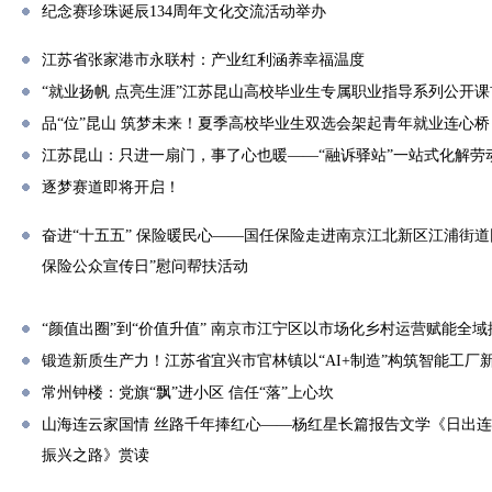
纪念赛珍珠诞辰134周年文化交流活动举办
江苏省张家港市永联村：产业红利涵养幸福温度
“就业扬帆 点亮生涯”江苏昆山高校毕业生专属职业指导系列公开
品“位”昆山 筑梦未来！夏季高校毕业生双选会架起青年就业连心桥
江苏昆山：只进一扇门，事了心也暖——“融诉驿站”一站式化解劳
逐梦赛道即将开启！
奋进“十五五” 保险暖民心——国任保险走进南京江北新区江浦街道同
保险公众宣传日”慰问帮扶活动
“颜值出圈”到“价值升值” 南京市江宁区以市场化乡村运营赋能全域
锻造新质生产力！江苏省宜兴市官林镇以“AI+制造”构筑智能工厂
常州钟楼：党旗“飘”进小区 信任“落”上心坎
山海连云家国情 丝路千年捧红心——杨红星长篇报告文学《日出
振兴之路》赏读