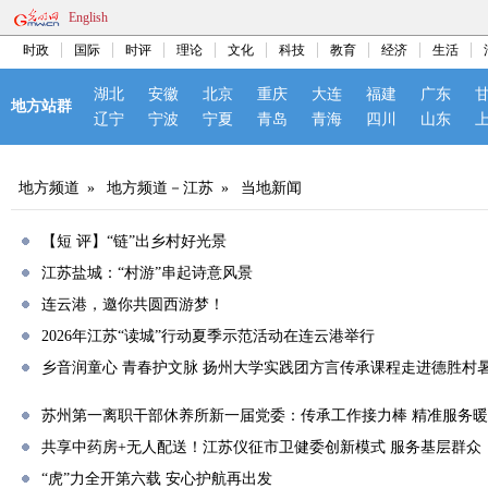
English
时政
国际
时评
理论
文化
科技
教育
经济
生活
湖北
安徽
北京
重庆
大连
福建
广东
地方站群
辽宁
宁波
宁夏
青岛
青海
四川
山东
地方频道
»
地方频道－江苏
»
当地新闻
【短 评】“链”出乡村好光景
江苏盐城：“村游”串起诗意风景
连云港，邀你共圆西游梦！
2026年江苏“读城”行动夏季示范活动在连云港举行
乡音润童心 青春护文脉 扬州大学实践团方言传承课程走进德胜村
苏州第一离职干部休养所新一届党委：传承工作接力棒 精准服务
共享中药房+无人配送！江苏仪征市卫健委创新模式 服务基层群众
“虎”力全开第六载 安心护航再出发