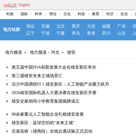
English
时政
国际
时评
理论
文化
科技
教育
经济
生活
湖北
安徽
北京
重庆
大连
福建
广东
地方站群
辽宁
宁波
宁夏
青岛
青海
四川
山东
地方频道
»
地方频道－河北
»
雄安
第五届中国IPv6创新发展大会在雄安新区举办
第三届雄安未来之城场景汇
活力中国调研行丨雄安新区：人工智能产业聚力跃升
2026雄安国际机器人大赛决赛在雄安新区开赛
雄安史家胡同小学教育集团揭牌成立
90余家重点人工智能企业扎根雄安发展
雄安新区：蓝绿交织的“未来之城”
京港高铁（雄商段）全线拉通试验正式启动