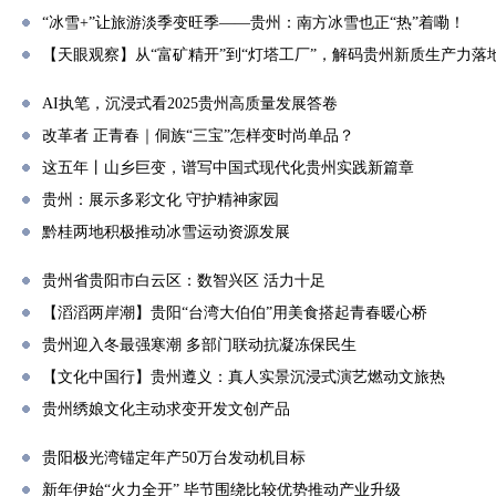
“冰雪+”让旅游淡季变旺季——贵州：南方冰雪也正“热”着嘞！
【天眼观察】从“富矿精开”到“灯塔工厂”，解码贵州新质生产力落
AI执笔，沉浸式看2025贵州高质量发展答卷
改革者 正青春｜侗族“三宝”怎样变时尚单品？
这五年丨山乡巨变，谱写中国式现代化贵州实践新篇章
贵州：展示多彩文化 守护精神家园
黔桂两地积极推动冰雪运动资源发展
贵州省贵阳市白云区：数智兴区 活力十足
【滔滔两岸潮】贵阳“台湾大伯伯”用美食搭起青春暖心桥
贵州迎入冬最强寒潮 多部门联动抗凝冻保民生
【文化中国行】贵州遵义：真人实景沉浸式演艺燃动文旅热
贵州绣娘文化主动求变开发文创产品
贵阳极光湾锚定年产50万台发动机目标
新年伊始“火力全开” 毕节围绕比较优势推动产业升级