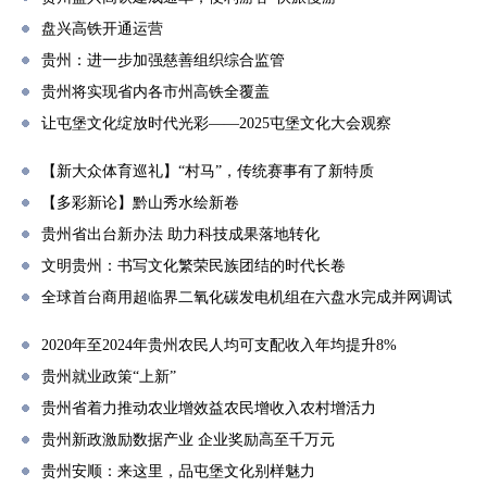
盘兴高铁开通运营
贵州：进一步加强慈善组织综合监管
贵州将实现省内各市州高铁全覆盖
让屯堡文化绽放时代光彩——2025屯堡文化大会观察
【新大众体育巡礼】“村马”，传统赛事有了新特质
【多彩新论】黔山秀水绘新卷
贵州省出台新办法 助力科技成果落地转化
文明贵州：书写文化繁荣民族团结的时代长卷
全球首台商用超临界二氧化碳发电机组在六盘水完成并网调试
2020年至2024年贵州农民人均可支配收入年均提升8%
贵州就业政策“上新”
贵州省着力推动农业增效益农民增收入农村增活力
贵州新政激励数据产业 企业奖励高至千万元
贵州安顺：来这里，品屯堡文化别样魅力