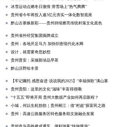
冰雪运动点燃冬日激情 滑雪场上“热气腾腾”
贵州省今年将投入逾3亿元夯实一体化数智底座
黔山古寨焕新彩——贵州持续擦亮传统村落文化底色
贵州省外经贸集团揭牌成立
贵州：各地开足马力 加快织密现代化水网
设计，就需要奇思妙想
贵州普安：采撷新绿品早茶
黔山沃野绘丰景
【牢记嘱托 感恩奋进·说说我的2025】“幸福侗歌”满山寨
贵州贵阳：这里的文化“滋味”丰富得很嘞
“十五五”即将开局 贵州大数据产业如何再启新程？
小城，何以生机勃勃｜贵州榕江：借“村超”探富民之路
贵州：高速公路服务区特色服务助文旅融合发展
贵州盘兴高铁建成通车，便利游客“快旅慢游”