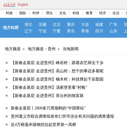
English
时政
国际
时评
理论
文化
科技
教育
经济
生活
湖北
安徽
北京
重庆
大连
福建
广东
地方站群
辽宁
宁波
宁夏
青岛
青海
四川
山东
地方频道
»
地方频道－贵州
»
当地新闻
【新春走基层·走进贵州】峰岩村：跟着农艺师去下乡
【新春走基层·走进贵州】高山村：想干的事还多着呢
【新春走基层·走进贵州】楠木村：科技撑起千亩梨园
【新春走基层·走进贵州】汤家堡里看“村晚”
【新春走基层·走进贵州】茶台村的致富路
新春走基层丨2800多只黑颈鹤的“中国驿站”
贵州遵义市联合调查组发布仁怀市涉企有关问题的调查通报
近4万根毫米级钢丝拉起世界第一高桥