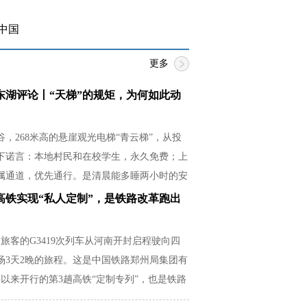
中国
更多
东湖评论丨“天梯”的规矩，为何如此动
，268米高的悬崖观光电梯“青云梯”，从投
下诺言：本地村民和在校学生，永久免费；上
属通道，优先通行。是清晨能多睡两小时的安
必紧贴湿滑崖壁的释然，是放学后还有余力帮
高铁实现“私人定制”，是铁路改革跑出
从容。
名旅客的G3419次列车从河南开封启程驶向四
场3天2晚的旅程。这是中国铁路郑州局集团有
以来开行的第3趟高铁“定制专列”，也是铁路
场需求的生动实践。