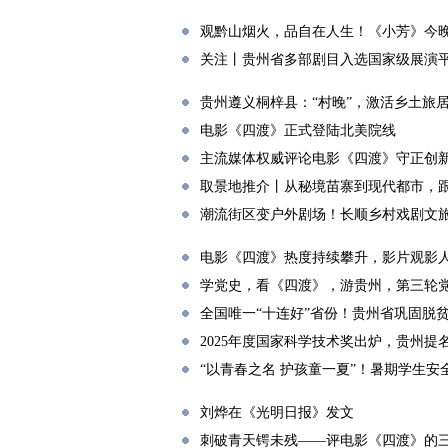
观黔山烟火，品自在人生！《小芳》今
关注丨贵州省多部剧目入选国家级展演
贵州遵义桐梓县：“村晚”，激活乡土旅
电影《四渡》正式登陆北美院线
主流媒体权威评论电影《四渡》守正创
取景地推介丨从秘境苗寨到现代都市，
潮流街区变户外剧场！长顺乡村戏剧文
电影《四渡》热度持续攀升，影片观影人
学党史，看《四渡》，游贵州，第三轮
全国唯一“十连好”省份！贵州省巩固脱
2025年度国家科学技术奖出炉，贵州提
“以青春之名 护孩童一夏”！暑期学生
刘烨在《光明日报》发文
刺破青天锷未残——评电影《四渡》的