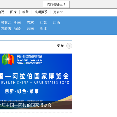
您想去哪里？
电视
图片
科普
光明报系
更多>>
黑龙江
湖南
吉林
江苏
江西
内蒙古
新疆
云南
浙江
更多
七届中国—阿拉伯国家博览会