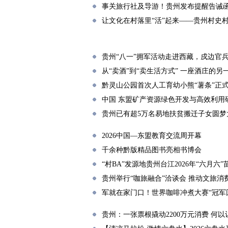
事关旅行社及导游！贵州发布提醒告诫
让文化在村落里“活”起来——贵州村史
贵州“八一”拥军活动走进西藏，戍边官
从“卖酒”到“卖生活方式” 一座酒庄的另
黔灵山公园首次人工育幼小熊“薯条”正
中国 东盟矿产资源绿色开发与高效利用
贵州已有超5万名易地扶贫搬迁子女圆梦
2026中国—东盟教育交流周开幕
千余种黔版精品图书亮相书博会
“村BA”发源地贵州台江2026年“六月六
贵州举行“咖旅融合”洽谈会 推动文旅消
军就在家门口！世界咖啡冲煮大赛“冠军
贵州：一张票根撬动2200万元消费 何