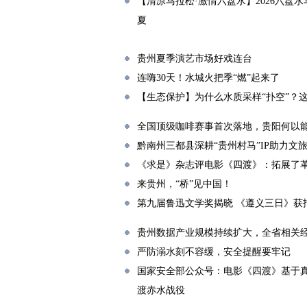
【清凉马拉松·激情六盘水】2026六盘水
夏
贵州夏季演艺市场好戏连台
连嗨30天！水城火把季“燃”起来了
【生态保护】为什么水质采样“扑空”？
全国顶级咖啡赛事首次落地，贵阳何以
黔南州三都县深耕“贵州村马”IP助力文
《求是》杂志评电影《四渡》：拓展了
来贵州，“桥”见中国！
第九届鲁迅文学奖揭晓 《遵义三日》获
贵州数据产业规模持续扩大，全省相关经营
严防溺水刻不容缓，安全提醒要牢记
国家安全部公众号：电影《四渡》基于
渡赤水战役