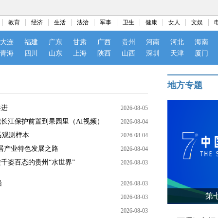
教育
经济
生活
法治
军事
卫生
健康
女人
文娱
大连
福建
广东
甘肃
广西
贵州
河南
河北
海南
青海
四川
山东
上海
陕西
山西
深圳
天津
厦门
地方专题
共进
2026-08-05
把长江保护前置到果园里（AI视频）
2026-08-04
活观测样本
2026-08-04
居产业特色发展之路
2026-08-04
千姿百态的贵州“水世界”
2026-08-03
船
2026-08-03
第
2026-08-03
2026-08-03