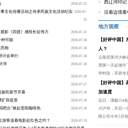
西辽河印记
函
2026-07-31
村事文化传播活动之传承民族文化活动纪实
2026-07-
沿着边境看
31
地方观察
兵观影《四渡》感悟长征伟力
2026-07-31
【好评中国】
一种可能
2026-07-30
式亮相
2026-07-30
人？
研讨会举行
2026-07-30
云南尼珠河大峡谷
大学
2026-07-30
用第一天起便许
学时段，开辟专
2026-07-29
稳，是暴雨天不
【好评中国】
2026-07-27
家里分担农活的
加速度
”苗族吃新节开幕
2026-07-20
费扩容提质
2026-07-20
近日，满载554
回吧台”掀起贵阳咖啡热
2026-07-20
川泸州，开启一
限公司今年5月份
以让游客追着电影赴红色之约？
2026-07-19
部门精准对接市