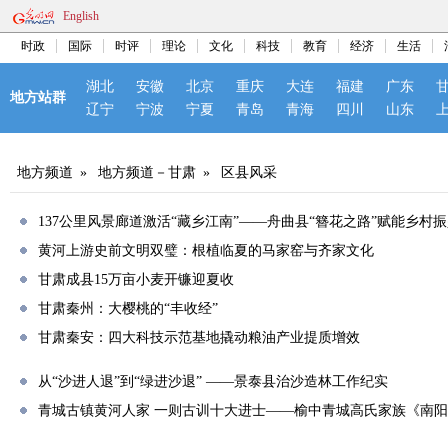
English
时政
国际
时评
理论
文化
科技
教育
经济
生活
湖北
安徽
北京
重庆
大连
福建
广东
地方站群
辽宁
宁波
宁夏
青岛
青海
四川
山东
地方频道
»
地方频道－甘肃
»
区县风采
137公里风景廊道激活“藏乡江南”——舟曲县“簪花之路”赋能乡村
黄河上游史前文明双璧：根植临夏的马家窑与齐家文化
甘肃成县15万亩小麦开镰迎夏收
甘肃秦州：大樱桃的“丰收经”
甘肃秦安：四大科技示范基地撬动粮油产业提质增效
从“沙进人退”到“绿进沙退” ——景泰县治沙造林工作纪实
青城古镇黄河人家 一则古训十大进士——榆中青城高氏家族《南