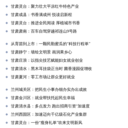
甘肃灵台：聚力壮大平凉红牛特色产业
甘肃成县：书香满成州 悦读启新程
甘肃灵台：推进全民阅读 厚植城市书香
甘肃肃南：百车自驾穿越祁连山9号路
从育苗到上市：一颗民勤蜜瓜的“科技行程单”
甘肃静宁：墙绘文明景 画润果乡心
甘肃庄浪：以指尖技艺赋能妇女就业创业
甘肃清水：黑木耳挂袋正当时 菌香漫园促增收
甘肃夏河：零工市场让群众更好就业
兰州城关区：把民生小事办细办实办出成效
甘肃金川区：就业帮扶托起民生幸福
甘肃清水县：多点发力 跑出招商引资“加速度
兰州西固区：加速迈向千亿级石化产业集群
甘肃灵台：一份“瘦身礼单”吹来文明新风