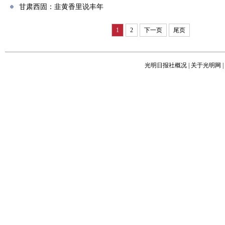
甘肃西固：韭黄香里说丰年
1
2
下一页
尾页
光明日报社概况
|
关于光明网
|