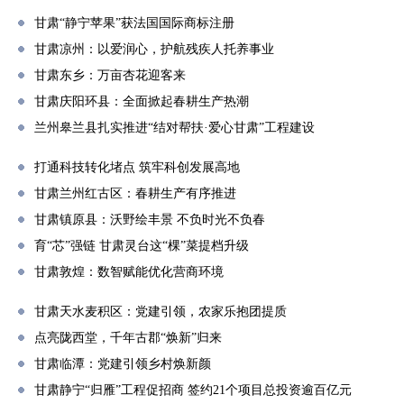
甘肃“静宁苹果”获法国国际商标注册
甘肃凉州：以爱润心，护航残疾人托养事业
甘肃东乡：万亩杏花迎客来
甘肃庆阳环县：全面掀起春耕生产热潮
兰州皋兰县扎实推进“结对帮扶·爱心甘肃”工程建设
打通科技转化堵点 筑牢科创发展高地
甘肃兰州红古区：春耕生产有序推进
甘肃镇原县：沃野绘丰景 不负时光不负春
育“芯”强链 甘肃灵台这“棵”菜提档升级
甘肃敦煌：数智赋能优化营商环境
甘肃天水麦积区：党建引领，农家乐抱团提质
点亮陇西堂，千年古郡“焕新”归来
甘肃临潭：党建引领乡村焕新颜
甘肃静宁“归雁”工程促招商 签约21个项目总投资逾百亿元