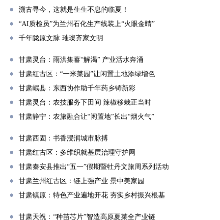
溯古寻今，这就是生生不息的临夏！
“AI质检员”为兰州石化生产线装上“火眼金睛”
千年陇原文脉 璀璨齐家文明
甘肃灵台：雨洪集蓄“解渴” 产业活水奔涌
甘肃红古区：“一米菜园”让闲置土地添绿增色
甘肃岷县：东西协作助千年药乡铸新彩
甘肃灵台：农技服务下田间 辣椒移栽正当时
甘肃静宁：农旅融合让“闲置地”长出“烟火气”
甘肃西固：书香浸润城市脉搏
甘肃红古区：多维织就基层治理守护网
甘肃秦安县推出“五一”假期暨牡丹文旅周系列活动
甘肃兰州红古区：链上强产业 景中美家园
甘肃镇原：特色产业遍地开花 夯实乡村振兴根基
甘肃天祝：“种苗芯片”智造高原夏菜全产业链