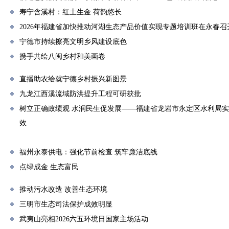
寿宁含溪村：红土生金 荷韵悠长
2026年福建省加快推动河湖生态产品价值实现专题培训班在永春召
宁德市持续擦亮文明乡风建设底色
携手共绘八闽乡村和美画卷
直播助农绘就宁德乡村振兴新图景
九龙江西溪流域防洪提升工程可研获批
树立正确政绩观 水润民生促发展——福建省龙岩市永定区水利局
效
福州永泰供电：强化节前检查 筑牢廉洁底线
点绿成金 生态富民
推动污水改造 改善生态环境
三明市生态司法保护成效明显
武夷山亮相2026六五环境日国家主场活动