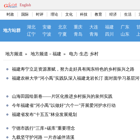
English
时政
国际
时评
理论
文化
科技
教育
经济
生活
湖北
安徽
北京
重庆
大连
福建
广东
地方站群
辽宁
宁波
宁夏
青岛
青海
四川
山东
地方频道
»
地方频道－福建
»
电力·生态·乡村
福建寿宁立足资源禀赋，努力走好具有闽东特色的乡村振兴之路
福建农林大学“河小禹”实践队深入福建龙岩长汀 面对面学习基层
山海田园绘新卷——片区化推进乡村振兴的泉州实践
今年福建省“河小禹”以做好“六个一”开展爱河护水行动
福建省发布“十五五”林业发展规划
宁德市践行“三库+碳库”重要理念
九载坚守护河路 一片赤诚伴清溪