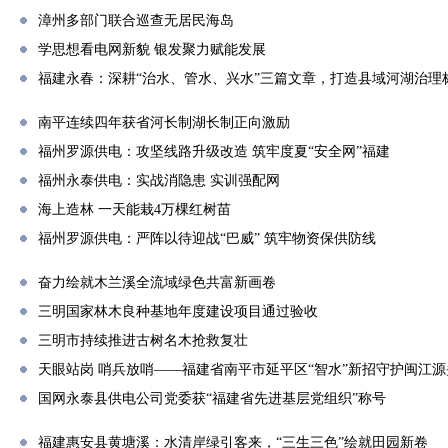
漳州多部门联合巡查无居民海岛
学思想看电网新貌 银发聚力赋能发展
福建永春：深耕“治水、管水、兴水”三篇文章，打造县域河湖治理
南平连续四年获省河长制湖长制正向激励
福州罗源供电：攻坚线路升级改造 筑牢度夏“安全网”福建
福州永泰供电：实战消隐患 实训强配网
海上造林 一天能栽4万棵红树苗
福州罗源供电：严阵以待迎战“巴威” 筑牢物资保供防线
奋力绘就木兰溪全流域绿色共富新画卷
三明国家林木良种基地年度建设项目通过验收
三明市持续推进古树名木抢救复壮
天眼站岗 哨兵放哨——福建省南平市延平区“智水”新招守护闽江源
国网永泰县供电公司党委获“福建省先进基层党组织”称号
福建惠安县黄塘溪：水清岸绿引客来，“三生三色”绘就田园新卷