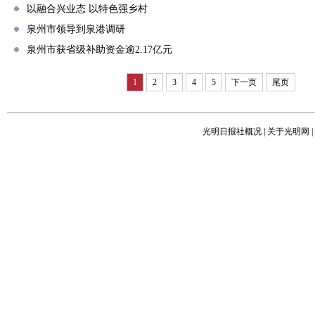
以融合兴业态 以特色强乡村
泉州市领导到泉港调研
泉州市获省级补助资金逾2.17亿元
1
2
3
4
5
下一页
尾页
光明日报社概况
|
关于光明网
|