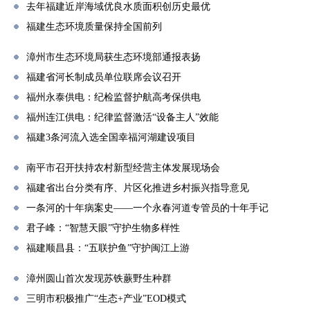
去年福建近岸海域优良水质面积创历史最优
福建生态环境质量保持全国前列
漳州市生态环境局获生态环境部通报表扬
福建省河长制成员单位联席会议召开
福州永泰供电：纪检监督护航高考保供电
福州连江供电：纪律监督激活“设备主人”效能
福建3条河流入选全国幸福河湖建设项目
南平市召开扶持农村新型经营主体发展现场会
福建省出台分类有序、片区化推进乡村振兴指导意见
一条河的十年病案史——一个永春河道专管员的十年手记
君子峰：“智慧天眼”守护生物多样性
福建顺昌县：“五联护鱼”守护闽江上游
漳州圆山首次发现苏铁蕨野生种群
三明市积极推广“生态+产业”EOD模式