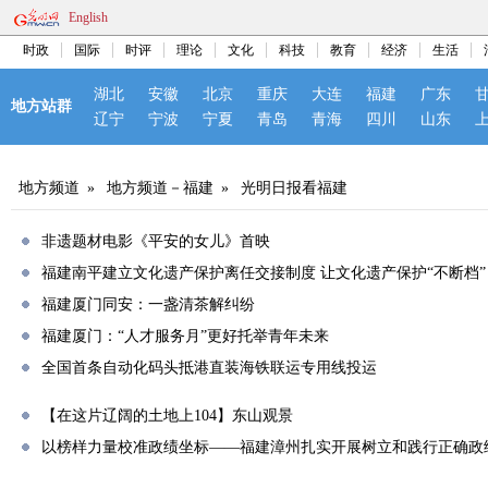
English
时政
国际
时评
理论
文化
科技
教育
经济
生活
湖北
安徽
北京
重庆
大连
福建
广东
地方站群
辽宁
宁波
宁夏
青岛
青海
四川
山东
地方频道
»
地方频道－福建
»
光明日报看福建
非遗题材电影《平安的女儿》首映
福建南平建立文化遗产保护离任交接制度 让文化遗产保护“不断档”
福建厦门同安：一盏清茶解纠纷
福建厦门：“人才服务月”更好托举青年未来
全国首条自动化码头抵港直装海铁联运专用线投运
【在这片辽阔的土地上104】东山观景
以榜样力量校准政绩坐标——福建漳州扎实开展树立和践行正确政