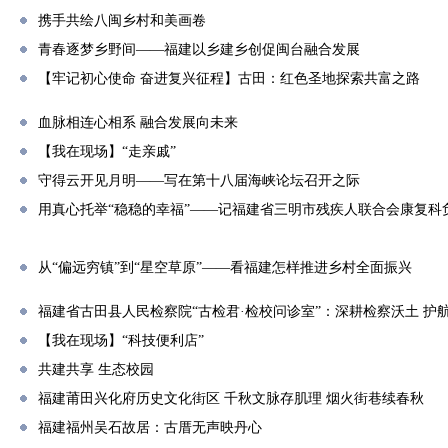
携手共绘八闽乡村和美画卷
青春逐梦乡野间——福建以乡建乡创促闽台融合发展
【牢记初心使命 奋进复兴征程】古田：红色圣地探索共富之路
血脉相连心相系 融合发展向未来
【我在现场】“走亲戚”
守得云开见月明——写在第十八届海峡论坛召开之际
用真心托举“稳稳的幸福”——记福建省三明市残疾人联合会康复科
从“偏远穷镇”到“星空草原”——看福建怎样推进乡村全面振兴
福建省古田县人民检察院“古检君·检校问诊室”：深耕检察沃土 护
【我在现场】“科技便利店”
共建共享 生态校园
福建莆田兴化府历史文化街区 千秋文脉存肌理 烟火街巷续春秋
福建福州吴石故居：古厝无声映丹心