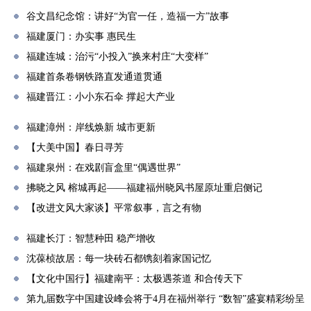
谷文昌纪念馆：讲好“为官一任，造福一方”故事
福建厦门：办实事 惠民生
福建连城：治污“小投入”换来村庄“大变样”
福建首条卷钢铁路直发通道贯通
福建晋江：小小东石伞 撑起大产业
福建漳州：岸线焕新 城市更新
【大美中国】春日寻芳
福建泉州：在戏剧盲盒里“偶遇世界”
拂晓之风 榕城再起——福建福州晓风书屋原址重启侧记
【改进文风大家谈】平常叙事，言之有物
福建长汀：智慧种田 稳产增收
沈葆桢故居：每一块砖石都镌刻着家国记忆
【文化中国行】福建南平：太极遇茶道 和合传天下
第九届数字中国建设峰会将于4月在福州举行 “数智”盛宴精彩纷呈