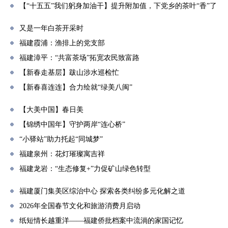
【“十五五”我们躬身加油干】提升附加值，下党乡的茶叶“香”了
又是一年白茶开采时
福建霞浦：渔排上的党支部
福建漳平：“共富茶场”拓宽农民致富路
【新春走基层】跋山涉水巡检忙
【新春喜连连】合力绘就“绿美八闽”
【大美中国】春日美
【锦绣中国年】守护两岸“连心桥”
“小驿站”助力托起“同城梦”
福建泉州：花灯璀璨寓吉祥
福建龙岩：“生态修复+”力促矿山绿色转型
福建厦门集美区综治中心 探索各类纠纷多元化解之道
2026年全国春节文化和旅游消费月启动
纸短情长越重洋——福建侨批档案中流淌的家国记忆