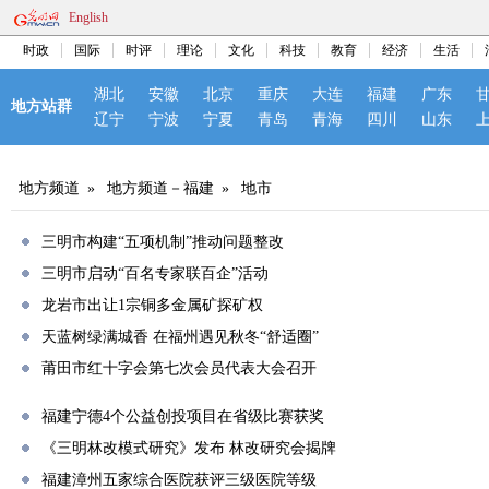
English
时政
国际
时评
理论
文化
科技
教育
经济
生活
湖北
安徽
北京
重庆
大连
福建
广东
地方站群
辽宁
宁波
宁夏
青岛
青海
四川
山东
地方频道
»
地方频道－福建
»
地市
三明市构建“五项机制”推动问题整改
三明市启动“百名专家联百企”活动
龙岩市出让1宗铜多金属矿探矿权
天蓝树绿满城香 在福州遇见秋冬“舒适圈”
莆田市红十字会第七次会员代表大会召开
福建宁德4个公益创投项目在省级比赛获奖
《三明林改模式研究》发布 林改研究会揭牌
福建漳州五家综合医院获评三级医院等级