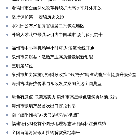
看莆田市全面深化改革持续扩大高水平对外开放
坚持保护第一 赓续历史文脉
水利部公布水预算管理第二批试点地区
外籍人才眼中最具吸引力中国城市 厦门位列前十
福州市中心至机场半小时可达 滨海快线开通
泉州市安溪县：激活产业高质量发展新动能
三明第57位！
泉州市加力实施积极财政政策 “钱袋子”精准赋能产业提质升级公益
漳州古城保护传承与永续发展案例入选全国典型
绿色有颜值 低碳亮实力 泉州市高星绿色建筑再添新成员
漳州市玻璃产品首次出口塞拉利昂
南平建阳推动“武夷”品牌持续“破圈”
福建德化陶瓷首个图形地理标志证明商标注册成功
全国首笔河湖碳汇挂钩贷款落地南平