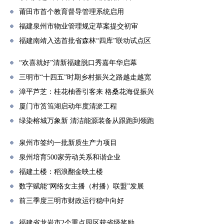
莆田市首个教育督导管理系统启用
福建泉州市物业管理规定草案提交初审
福建南靖入选首批省森林“四库”联动试点区
“欢喜就好”清新福建脱口秀嘉年华启幕
三明市“十四五”时期乡村振兴之路越走越宽
漳平芦芝：桂花柚香引客来 格桑花海促振兴
厦门市筼筜湖启动年度清淤工程
绿染榕城万象新 清洁能源装备从跟跑到领跑
泉州市签约一批新质生产力项目
泉州培育500家劳动关系和谐企业
福建土楼：稻浪翻金映土楼
数字赋能“网络女主播（村播）联盟”发展
前三季度三明市财政运行稳中向好
福建省龙岩市2个重点园区获省级奖励