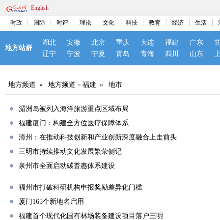
English
时政
国际
时评
理论
文化
科技
教育
经济
生活
湖北
安徽
北京
重庆
大连
福建
广东
地方站群
辽宁
宁波
宁夏
青岛
青海
四川
山东
地方频道
»
地方频道－福建
»
地市
湄洲岛被列入海洋旅游重点区域布局
福建厦门：构建全方位医疗保障体系
漳州：在推动科技创新和产业创新深度融合上走前头
三明市持续推动文化发展繁荣侧记
泉州市全面启动碳普惠体系建设
福州市打破科研机构申报奖励差异化门槛
厦门165个新地名启用
福建首个现代化国有林场装备建设项目落户三明