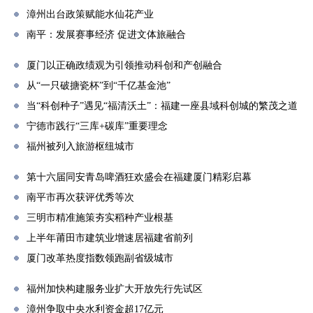
漳州出台政策赋能水仙花产业
南平：发展赛事经济 促进文体旅融合
厦门以正确政绩观为引领推动科创和产创融合
从“一只破搪瓷杯”到“千亿基金池”
当“科创种子”遇见“福清沃土”：福建一座县域科创城的繁茂之道
宁德市践行“三库+碳库”重要理念
福州被列入旅游枢纽城市
第十六届同安青岛啤酒狂欢盛会在福建厦门精彩启幕
南平市再次获评优秀等次
三明市精准施策夯实稻种产业根基
上半年莆田市建筑业增速居福建省前列
厦门改革热度指数领跑副省级城市
福州加快构建服务业扩大开放先行先试区
漳州争取中央水利资金超17亿元