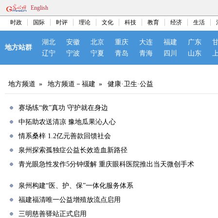
English
时政
国际
时评
理论
文化
科技
教育
经济
生活
湖北
安徽
北京
重庆
大连
福建
广东
地方站群
辽宁
宁波
宁夏
青岛
青海
四川
山东
地方频道
»
地方频道－福建
»
健康·卫生·公益
赛场练“救”真功 守护就在身边
中拓助农送清凉 豫地瓜果沁人心
情系桑梓 1.2亿元善款回馈社会
泉州探索孤独症公益长效造血新路径
青光眼急性发作5分钟缓解 重庆眼科医院推出当天微创手术
泉州构建“医、护、保”一体化服务体系
福建福清唯一公益增殖放流点启用
三明慈善驿站正式启用