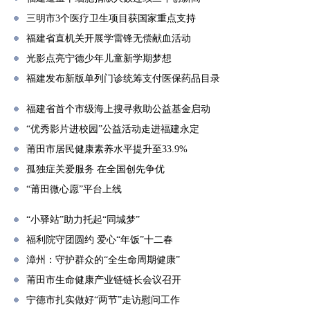
三明市3个医疗卫生项目获国家重点支持
福建省直机关开展学雷锋无偿献血活动
光影点亮宁德少年儿童新学期梦想
福建发布新版单列门诊统筹支付医保药品目录
福建省首个市级海上搜寻救助公益基金启动
“优秀影片进校园”公益活动走进福建永定
莆田市居民健康素养水平提升至33.9%
孤独症关爱服务 在全国创先争优
“莆田微心愿”平台上线
“小驿站”助力托起“同城梦”
福利院守团圆约 爱心“年饭”十二春
漳州：守护群众的“全生命周期健康”
莆田市生命健康产业链链长会议召开
宁德市扎实做好“两节”走访慰问工作