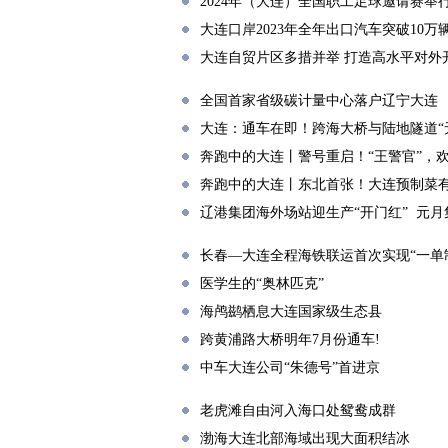
2024年（大连）全国职工足球邀请赛举
大连口岸2023年全年出口汽车突破10万
大连自贸片区多措并举 打造高水平对外
全国首家省级碳计量中心落户辽宁大连
大连：通车在即！跨海大桥与陆地隧道“
奔跑中的大连丨警号重启！“王警官”，
奔跑中的大连丨东北首张！大连预制菜有
辽港集团海外场站迎生产“开门红” 元月集
长春—大连全程海铁联运首次实现“一单
医学生的“奥林匹克”
海鸬鹚栖息大连国家级生态县
跨黄浦路大桥明年7月份通车!
中车大连公司“朱德号”首进京
老虎滩自由河入海口处鸳鸯成群
渤海大连北部海域出现大面积结冰