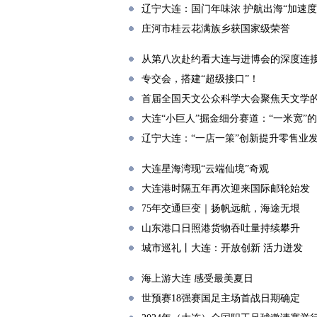
辽宁大连：国门年味浓 护航出海“加速度
庄河市桂云花满族乡获国家级荣誉
从第八次赴约看大连与进博会的深度连
专交会，搭建“超级接口”！
首届全国天文公众科学大会聚焦天文学
大连“小巨人”掘金细分赛道：“一米宽”的
辽宁大连：“一店一策”创新提升零售业
大连星海湾现“云端仙境”奇观
大连港时隔五年再次迎来国际邮轮始发
75年交通巨变｜扬帆远航，海途无垠
山东港口日照港货物吞吐量持续攀升
城市巡礼丨大连：开放创新 活力迸发
海上游大连 感受最美夏日
世预赛18强赛国足主场首战日期确定