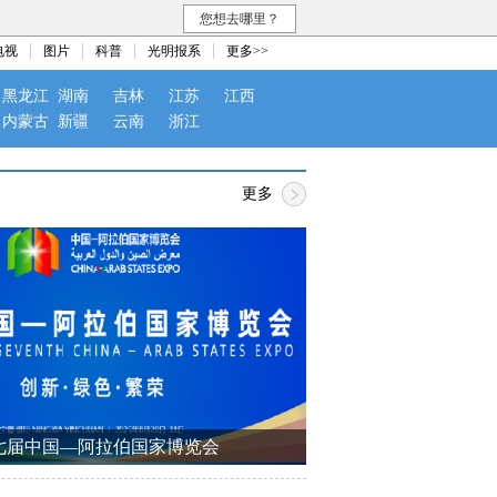
您想去哪里？
电视
图片
科普
光明报系
更多>>
黑龙江
湖南
吉林
江苏
江西
内蒙古
新疆
云南
浙江
更多
七届中国—阿拉伯国家博览会