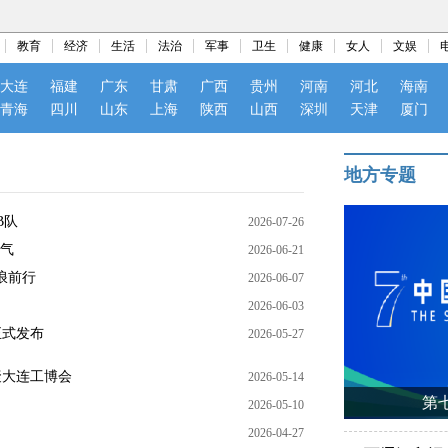
教育
经济
生活
法治
军事
卫生
健康
女人
文娱
大连
福建
广东
甘肃
广西
贵州
河南
河北
海南
青海
四川
山东
上海
陕西
山西
深圳
天津
厦门
地方专题
B队
2026-07-26
火气
2026-06-21
浪前行
2026-06-07
2026-06-03
正式发布
2026-05-27
聚大连工博会
2026-05-14
第
2026-05-10
2026-04-27