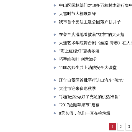
中山区园林部门对10多万株树木进行集
大雪时节大棚展新绿
我市首个宪法主题公园落户甘井子
在普兰店湿地看披着“红衣”的大天鹅
大连艺术学院舞台剧《丝路·青春》在人
“海上红绿灯”更换冬装
巧手绘落叶 创意满分
1100名师生共上消防安全大课堂
辽宁自贸区首批平行进口汽车“落地”
大连市迎来多彩秋季
“我们已经做好了充足的供热准备”
“2017旅顺苹果节”启幕
8天长假，他们一直在捡垃圾
1
2
3