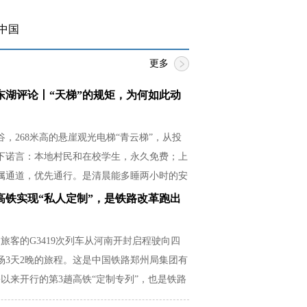
中国
更多
东湖评论丨“天梯”的规矩，为何如此动
，268米高的悬崖观光电梯“青云梯”，从投
下诺言：本地村民和在校学生，永久免费；上
属通道，优先通行。是清晨能多睡两小时的安
必紧贴湿滑崖壁的释然，是放学后还有余力帮
高铁实现“私人定制”，是铁路改革跑出
从容。
名旅客的G3419次列车从河南开封启程驶向四
场3天2晚的旅程。这是中国铁路郑州局集团有
以来开行的第3趟高铁“定制专列”，也是铁路
场需求的生动实践。