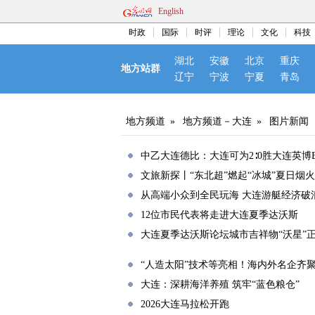
English
时政
国际
时评
理论
文化
科技
湖北
安徽
北京
重庆
地方站群
辽宁
宁波
宁夏
青岛
地方频道
»
地方频道－大连
»
图片新闻
中乙大连德比：大连可为2∶0胜大连英博
文旅新探丨“东北超”燃起“冰城”夏日烟
从高端小众到全民玩海 大连游艇经济破
12位市民代表将走进大连夏季达沃斯
大连夏季达沃斯论坛城市吉祥物“沃星”
“人造太阳”技术等亮相！海内外名企齐
大连：深耕海洋养殖 筑牢“蓝色粮仓”
2026大连马拉松开跑