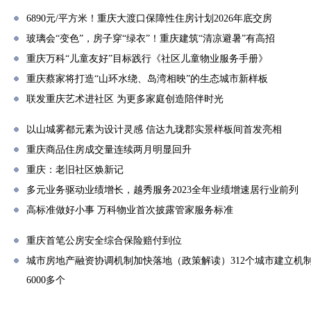
6890元/平方米！重庆大渡口保障性住房计划2026年底交房
玻璃会“变色”，房子穿“绿衣”！重庆建筑“清凉避暑”有高招
重庆万科“儿童友好”目标践行《社区儿童物业服务手册》
重庆蔡家将打造“山环水绕、岛湾相映”的生态城市新样板
联发重庆艺术进社区 为更多家庭创造陪伴时光
以山城雾都元素为设计灵感 信达九珑郡实景样板间首发亮相
重庆商品住房成交量连续两月明显回升
重庆：老旧社区焕新记
多元业务驱动业绩增长，越秀服务2023全年业绩增速居行业前列
高标准做好小事 万科物业首次披露管家服务标准
重庆首笔公房安全综合保险赔付到位
城市房地产融资协调机制加快落地（政策解读）312个城市建立机制
6000多个