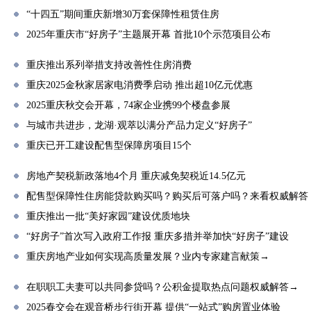
“十四五”期间重庆新增30万套保障性租赁住房
2025年重庆市“好房子”主题展开幕 首批10个示范项目公布
重庆推出系列举措支持改善性住房消费
重庆2025金秋家居家电消费季启动 推出超10亿元优惠
2025重庆秋交会开幕，74家企业携99个楼盘参展
与城市共进步，龙湖·观萃以满分产品力定义“好房子”
重庆已开工建设配售型保障房项目15个
房地产契税新政落地4个月 重庆减免契税近14.5亿元
配售型保障性住房能贷款购买吗？购买后可落户吗？来看权威解答
重庆推出一批“美好家园”建设优质地块
“好房子”首次写入政府工作报 重庆多措并举加快“好房子”建设
重庆房地产业如何实现高质量发展？业内专家建言献策→
在职职工夫妻可以共同参贷吗？公积金提取热点问题权威解答→
2025春交会在观音桥步行街开幕 提供“一站式”购房置业体验