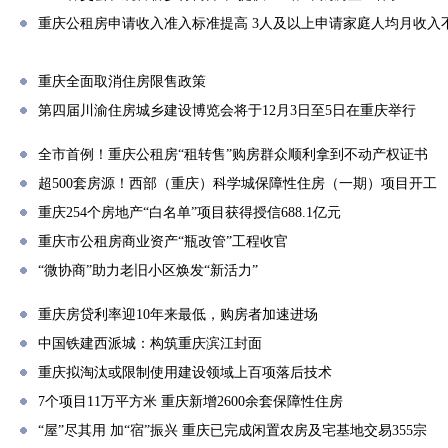
重庆公租房申请收入准入标准提高 3人及以上申请家庭人均月收入不
重庆全面取消住房限售政策
第四届川渝住房城乡建设博览会将于12月3日至5日在重庆举行
全市首例！重庆公租房“租转售”购房群众顺利拿到不动产权证书
超500套房源！西部（重庆）科学城保障性住房（一期）项目开工
重庆254个房地产“白名单”项目获得授信688.1亿元
重庆市公租房商业资产“瓶改管”工程收官
“微协商”助力老旧小区焕发“新活力”
重庆房贷利率迎10年来最低，购房者加速进场
中国铁建西派城：构筑重庆滨江封面
重庆拟淘汰或限制使用建设领域上百项落后技术
7个项目11万平方米 重庆新增2600余套保障性住房
“屋”尽其用 加“宿”振兴 重庆已完成闲置农房及宅基地交易355宗