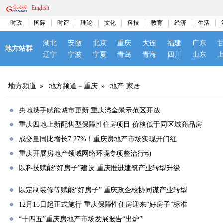
English
时政
国际
时评
理论
文化
科技
教育
经济
生活
湖北
安徽
北京
重庆
大连
福建
广东
地方站群
辽宁
宁波
宁夏
青岛
青海
四川
山东
地方频道
»
地方频道－重庆
»
地产·家居
央地携手赋能城市更新 重庆湾全景示范区开放
重庆四地上新配售型保障性住房项目 价格低于同区域商品房
成交量同比增长7.27%！重庆房地产市场实现开门红
重庆开展房地产领域网络环境专项整治行动
以科技赋能“好房子”建设 重庆推进建筑产业转型升级
以定制装修等赋能“好房子” 重庆政企校协同谋产业转型
12月15日起正式施行 重庆保障性住房迎来“好房子”标准
“十四五”重庆房地产市场发展报告“出炉”