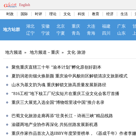
English
时政
国际
时评
理论
文化
科技
教育
经济
生活
湖北
安徽
北京
重庆
大连
福建
广东
地方站群
辽宁
宁波
宁夏
青岛
青海
四川
山东
地方频道
»
地方频道－重庆
»
文化·旅游
聚焦重庆直辖三十年 “渝本计划”孵化原创好剧本
夏韵润老街烟火焕新颜 重庆渝中风貌街区解锁清凉文旅新模式
山水为基文韵为魂 重庆解锁文旅高质量发展新路径
“816工程”地下核工厂纪实短片在重庆工业文化会客厅首播
重庆三大展览入选全国“博物馆里读中国”推介名录
巴蜀文化旅游走廊再添“壮美长江・诗画三峡”精品线路
渝疆两地产业协作再深化 共拓丝路发展新机遇
重庆作家作品首次入选IBBY年度荣誉榜单，《器成千年》作者李