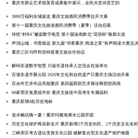
重庆市群众艺术馆美育成果集中展示，全民共赏诗意艺韵
3000万福利全城派送 重庆文旅惠民消费季拉开大幕
第十一届重庆文化旅游惠民消费季（夏季）活动启幕
传统“村BA”邂逅数字电竞 第十届渝南黔北“花坝杯”焕新出发
声润山城，书香致远 第九届“书香重庆 阅读之星”有声阅读大赛总
重庆三区与呼和浩特签署文旅合作协议
解码非遗数学智慧 川渝非遗传承人交流会在渝举办
百项非遗齐聚云阳 2026年文化和自然遗产日重庆主场活动开幕
百余件艺术作品亮相重庆 第四届西部艺术展诠释西部风情
60家景区免票或半价 重庆文旅送中高考生专属福利
重庆新增4处历史地标
泼水畅玩嗨一夏！重庆玛雅海滩水公园开园
历史文化保护再添新名片 重庆新增2个历史街区、2个历史文化名村
三峡库区考古遗址变身文化公园 破解复合型文化遗产保护难题