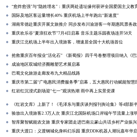
“愈炸愈强”与“隐姓埋名”：重庆两处遗址缘何获评全国爱国主义教
国际及地区客运量增长40% 重庆机场上半年跑出“新速度”
湖南常德赴重庆开展文旅推介 同步发布川渝游客一年期惠民票务
重庆欢乐谷“夏浪狂欢节”7月4日启幕 音乐主题乐园夜场连开58天
重庆江北机场上半年出入境旅客，增速居全国十大机场首位
抢救重庆百年报业“活化石” 《新蜀报》四千号卷整理项目纳入《
成渝地区双城经济圈雕塑艺术展启幕
巴蜀文化旅游走廊发布九大精品线路
重庆市第二届“广电惠民消费服务季”启幕，五大惠民行动赋能智慧
红岩红沉浸式剧场迎“七一”观演热潮 雨中再上实景党课
《红岩文库》上新了！《毛泽东与重庆谈判报刊舆论集》等4部新
验放出入境旅客2.3万人次 重庆江北国际机场口岸端午节流量上涨
智库聚智赋能农文旅 重庆专家团走进巴南云篆山共话乡村产业振兴
重庆大渡口：义渡钢城化身科幻乐园 重庆DDK机器人潮玩嘉年华