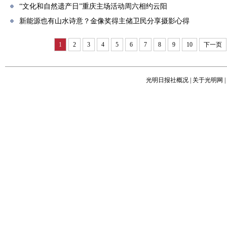
“文化和自然遗产日”重庆主场活动周六相约云阳
新能源也有山水诗意？金像奖得主储卫民分享摄影心得
1
2
3
4
5
6
7
8
9
10
下一页
光明日报社概况
|
关于光明网
|