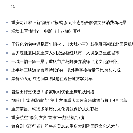
远
重庆两江游上新“游船+”模式 多元业态融合解锁文旅消费新场景
梯坎上写“情书”，电影《十八梯》开机
于行色匆匆中遇见百年烟火，《大城小事》影像展亮相江北国际机
国务院批复同意重庆入列旅游枢纽城市、入境旅游重点城市
一域一韵一舞一景，重庆市广场舞决赛演绎巴渝文化多样性
上半年三峡游轮市场持续向好 境外游客接待量同比增长六成
票价50.5元 成渝间新增4趟往返普速旅客列车
暑运出行更便捷！多家航司优化重庆航线网络
“魔幻山城 潮聚南滨” 第十六届重庆国际音乐啤酒节将于9月启幕
重庆荣昌、铜梁多项历史文化资源保护规划获批
重庆航空“渝兴快线”首推“一刻登机”服务
舞台剧《夜行者》即将首登2026重庆大剧院国际文化艺术节