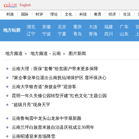
English
时政
国际
时评
理论
文化
科技
教育
经济
生活
湖北
安徽
北京
重庆
大连
福建
广东
地方站群
辽宁
宁波
宁夏
青岛
青海
四川
山东
地方频道
»
地方频道－云南
»
图片新闻
云南大理：医保“套餐”给贫困户带来更多保障
7家企事业单位退出云南抚仙湖保护区 显环保决心
云南大学银杏道“身披金甲”迎游客
昆明一年久失修公园转型开建“红色文化”主题公园
“超级月亮”现身天宇
云南鲁甸震中龙头山龙泉中学展新颜
云南兰坪白族普米族自治县庆祝成立30周年
云南昭通迎来首场降雪