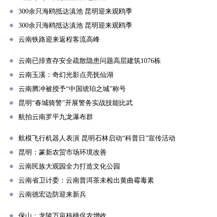
300余只海鸥抵达滇池 昆明迎来观鸥季
300余只海鸥抵达滇池 昆明迎来观鸥季
云南铁路迎来返程客流高峰
云南已排查存安全疏散隐患问题高层建筑1076栋
云南玉溪：奇幻光影点亮抚仙湖
云南腾冲被授予“中国琥珀之城”称号
昆明“春城骑警”开展警务实战技能比武
航拍云南罗平九龙瀑布群
航模飞行机器人表演 昆明石林启动“科普日”宣传活动
昆明：篆新农贸市场环境改善
云南民族大观园全力打造文化公园
云南省卫计委：云南普洱茶未检出黄曲霉毒素
云南德宏边防迎来新兵
保山：龙陵万亩核桃促农增收