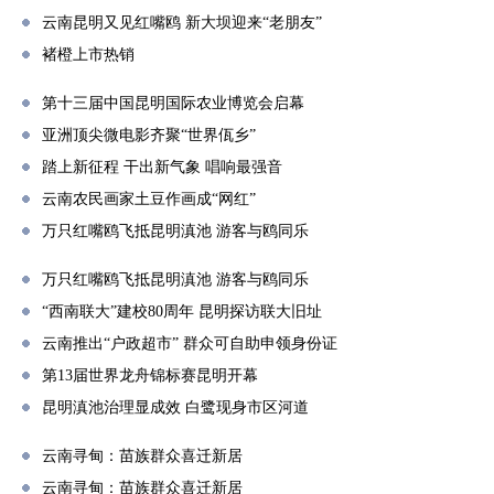
云南昆明又见红嘴鸥 新大坝迎来“老朋友”
褚橙上市热销
第十三届中国昆明国际农业博览会启幕
亚洲顶尖微电影齐聚“世界佤乡”
踏上新征程 干出新气象 唱响最强音
云南农民画家土豆作画成“网红”
万只红嘴鸥飞抵昆明滇池 游客与鸥同乐
万只红嘴鸥飞抵昆明滇池 游客与鸥同乐
“西南联大”建校80周年 昆明探访联大旧址
云南推出“户政超市” 群众可自助申领身份证
第13届世界龙舟锦标赛昆明开幕
昆明滇池治理显成效 白鹭现身市区河道
云南寻甸：苗族群众喜迁新居
云南寻甸：苗族群众喜迁新居