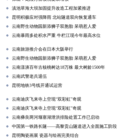
滇池草海大坝加固提升改造工程加紧推进
昆明积极应对强降雨 北站隧道双向恢复通车
云南野生动物园新添狮子双胞胎 呆萌惹人爱
云南暴雨多处积水严重 牛栏江现今年最高水位
云南旅游推介会在日本大阪举行
云南野生动物园新添狮子双胞胎 呆萌惹人爱
云南漾濞百年古核桃树达18万株 最大树龄1500年
云南武警老兵退伍
昆明地铁3号线开通试运营
云南迪庆飞来寺上空现“双彩虹”奇观
云南迪庆飞来寺上空现“双彩虹”奇观
云南彝良两河堰塞湖泄洪排险处置工作已启动
中国第一铁路长隧——高黎贡山隧道进入全面施工阶段
昆明陶瓷画展 瓷器与绘画完美结合