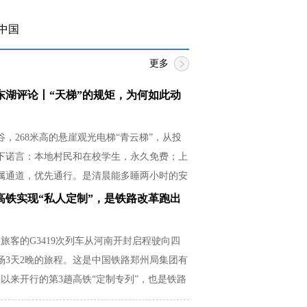
中国
更多
东湖评论丨“天梯”的规矩，为何如此动
，268米高的悬崖观光电梯“青云梯”，从投
下诺言：本地村民和在校学生，永久免费；上
属通道，优先通行。是清晨能多睡两小时的安
必紧贴湿滑崖壁的释然，是放学后还有余力帮
高铁实现“私人定制”，是铁路改革跑出
从容。
名旅客的G3419次列车从河南开封启程驶向四
场3天2晚的旅程。这是中国铁路郑州局集团有
以来开行的第3趟高铁“定制专列”，也是铁路
场需求的生动实践。