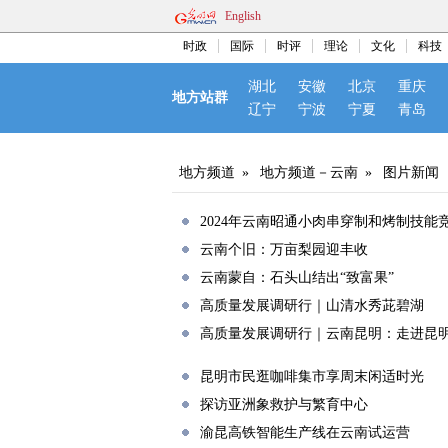
English
时政
国际
时评
理论
文化
科技
湖北
安徽
北京
重庆
地方站群
辽宁
宁波
宁夏
青岛
地方频道
»
地方频道－云南
»
图片新闻
2024年云南昭通小肉串穿制和烤制技能
云南个旧：万亩梨园迎丰收
云南蒙自：石头山结出“致富果”
高质量发展调研行｜山清水秀茈碧湖
高质量发展调研行｜云南昆明：走进昆明
昆明市民逛咖啡集市享周末闲适时光
探访亚洲象救护与繁育中心
渝昆高铁智能生产线在云南试运营