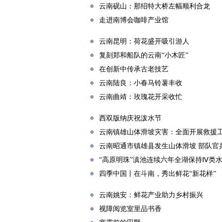
云南砚山：那绍特大桥左幅顺利合龙
走进南博会咖啡产业馆
云南昆明：荷花盛开吸引游人
复刻郑和船队的云南“小木匠”
在创新中传承古老技艺
云南陆良：小春马铃薯丰收
云南曲靖：玫瑰花开采收忙
西双版纳庆祝泼水节
云南镇雄山体滑坡灾害：全面开展救援
云南昭通市镇雄县发生山体滑坡 部队官
“高原明珠”滇池连续六年全湖保持Ⅳ类
四季中国丨在斗南，秀出鲜花“新花样”
云南姚安：鲜花产业助力乡村振兴
视障阅览室里品书香