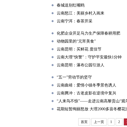
春城送别红嘴鸥
云南怒江：美丽乡村入画来
云南宁洱：春茶开采
化肥企业开足马力生产保障春耕用肥
动物园里的“元宵美食”
云南昆明：买鲜花 度佳节
云南大理“快警”：守护平安最快1分钟
云南昆明：瀑布公园引游人
“五一”劳动节的坚守
云南曲靖：爱情小镇冬季景色诱人
云南腾冲：古老皮影在逆境中复兴
“人来鸟不惊”——走进云南高黎贡山“观
花期短暂绚丽怒放 大理2000多亩冬樱
首页
上一页
1
2