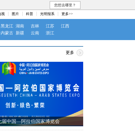
您想去哪里？
电视
图片
科普
光明报系
更多>>
黑龙江
湖南
吉林
江苏
江西
内蒙古
新疆
云南
浙江
更多
七届中国—阿拉伯国家博览会