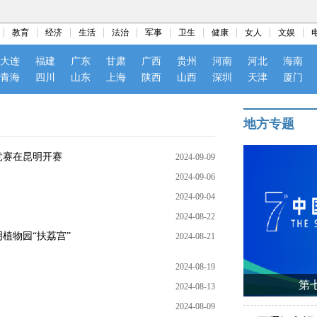
教育
经济
生活
法治
军事
卫生
健康
女人
文娱
大连
福建
广东
甘肃
广西
贵州
河南
河北
海南
青海
四川
山东
上海
陕西
山西
深圳
天津
厦门
地方专题
竞赛在昆明开赛
2024-09-09
2024-09-06
2024-09-04
2024-08-22
植物园“扶荔宫”
2024-08-21
2024-08-19
第
2024-08-13
2024-08-09