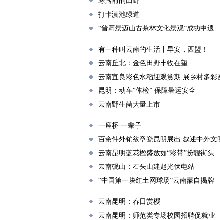
寒露前的田野
打卡滇池绿道
“普洱景迈山古茶林文化景观”成功申遗
有一种叫云南的生活丨早安，西盟！
云南丘北：金色田野丰收在望
云南宜良彩色水稻迎观赏期 展乡村多彩
昆明：动车“体检” 保障暑运安全
云南野生菌大量上市
一座桥 一辈子
百余件外销纹章瓷昆明展出 叙述中外文
云南昆明蓝花楹盛放如“彩带”扮靓街头
云南砚山：石头山建起光伏电站
“中国第一块红土网球场”云南蒙自揭牌
云南昆明：春日赏樱
云南昆明：师范类专场校园招聘促就业