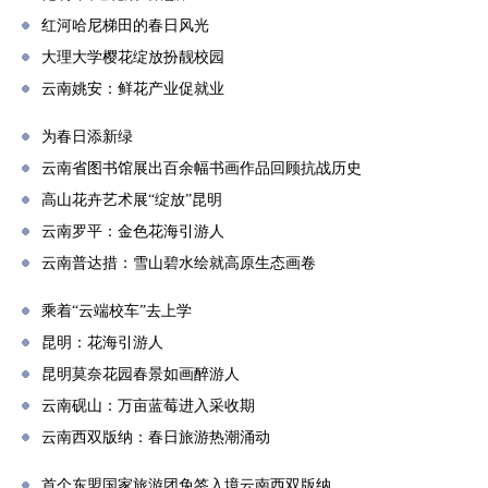
红河哈尼梯田的春日风光
大理大学樱花绽放扮靓校园
云南姚安：鲜花产业促就业
为春日添新绿
云南省图书馆展出百余幅书画作品回顾抗战历史
高山花卉艺术展“绽放”昆明
云南罗平：金色花海引游人
云南普达措：雪山碧水绘就高原生态画卷
乘着“云端校车”去上学
昆明：花海引游人
昆明莫奈花园春景如画醉游人
云南砚山：万亩蓝莓进入采收期
云南西双版纳：春日旅游热潮涌动
首个东盟国家旅游团免签入境云南西双版纳