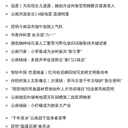
温度丨为实现女儿遗愿，她创办这间食堂照顾数百孤寡老人
云南洱源发生5.0级地震 震感明显
昆明斗南花市端午假期人气旺
书香伴科普 欢乐迎“六一”
濒危物种绿孔雀人工繁育与野化放归试验取得关键进展
云南巧家：小草莓成为乡村振兴“新引擎”
云南镇雄：多措并举促进群众“家门口就业”
智绘中国·世遗镜鉴｜红河哈尼梯田续写农耕文明新传奇
传统村落人文影像志｜沙溪镇：茶马古道千年古镇的“新生密码”
“西部地区民族题材壁画创作人才培训项目”结业展亮相昆明
云南德宏向缅甸地震灾区捐赠第二批医用物资
云南瑞丽：小柠檬成为致富大产业
“千年茶乡”云南昌宁迎来春茶季
昆明“圆通花潮”春意浓