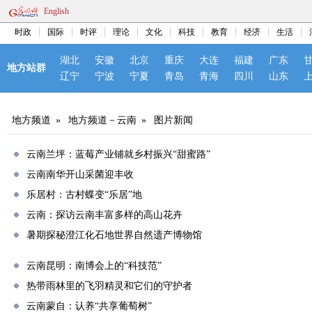
English
时政
国际
时评
理论
文化
科技
教育
经济
生活
湖北
安徽
北京
重庆
大连
福建
广东
地方站群
辽宁
宁波
宁夏
青岛
青海
四川
山东
地方频道
»
地方频道－云南
»
图片新闻
云南兰坪：蓝莓产业铺就乡村振兴“甜蜜路”
云南南华开山采菌迎丰收
乐居村：古村蝶变“乐居”地
云南：探访云南丰富多样的高山花卉
暑期探秘澄江化石地世界自然遗产博物馆
云南昆明：南博会上的“科技范”
热带雨林里的飞羽精灵和它们的守护者
云南蒙自：认养“共享葡萄树”