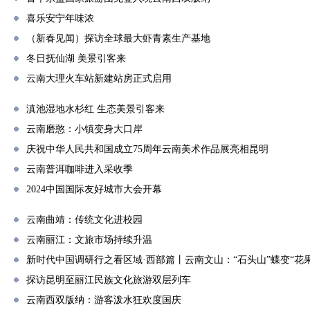
喜乐安宁年味浓
（新春见闻）探访全球最大虾青素生产基地
冬日抚仙湖 美景引客来
云南大理火车站新建站房正式启用
滇池湿地水杉红 生态美景引客来
云南磨憨：小镇变身大口岸
庆祝中华人民共和国成立75周年云南美术作品展亮相昆明
云南普洱咖啡进入采收季
2024中国国际友好城市大会开幕
云南曲靖：传统文化进校园
云南丽江：文旅市场持续升温
新时代中国调研行之看区域·西部篇丨云南文山：“石头山”蝶变“花果
探访昆明至丽江民族文化旅游双层列车
云南西双版纳：游客泼水狂欢度国庆