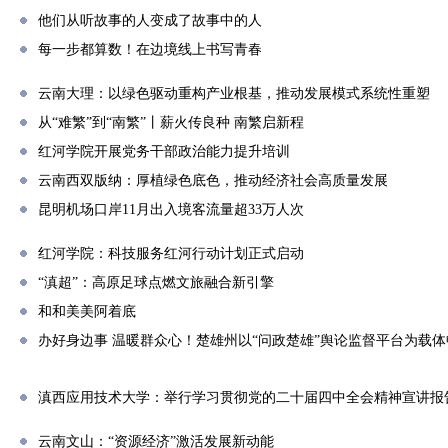
他们从听故事的人变成了故事中的人
每一步都算数！在边境线上书写青春
云南大理：以绿色驱动重构产业根基，推动发展模式系统性重塑
从“难繁”到“南繁”丨薪火传良种 南繁启新程
红河学院开展党务干部政治能力提升培训
云南西双版纳：厚植绿色底色，推动经济社会高质量发展
昆明机场口岸11月出入境客流量超33万人次
红河学院：科技服务红河行动计划正式启动
“滇超”：高原足球点燃文旅融合新引擎
和和美美阿着底
办好身边事 温暖群众心！楚雄州以“问政楚雄”舆论监督平台为载
滇西应用技术大学：举行学习贯彻党的二十届四中全会精神宣讲报
云南文山：“资源经济”激活发展新动能