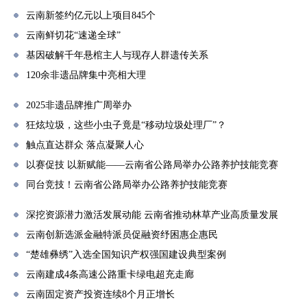
云南新签约亿元以上项目845个
云南鲜切花“速递全球”
基因破解千年悬棺主人与现存人群遗传关系
120余非遗品牌集中亮相大理
2025非遗品牌推广周举办
狂炫垃圾，这些小虫子竟是“移动垃圾处理厂”？
触点直达群众 落点凝聚人心
以赛促技 以新赋能——云南省公路局举办公路养护技能竞赛
同台竞技！云南省公路局举办公路养护技能竞赛
深挖资源潜力激活发展动能 云南省推动林草产业高质量发展
云南创新选派金融特派员促融资纾困惠企惠民
“楚雄彝绣”入选全国知识产权强国建设典型案例
云南建成4条高速公路重卡绿电超充走廊
云南固定资产投资连续8个月正增长