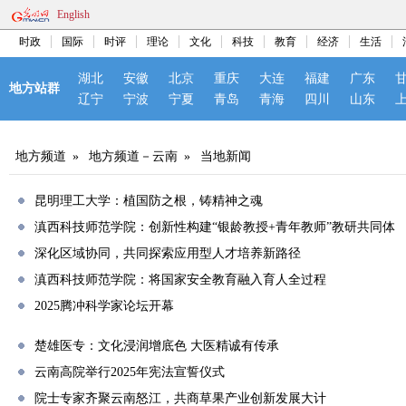
English
时政
国际
时评
理论
文化
科技
教育
经济
生活
湖北
安徽
北京
重庆
大连
福建
广东
地方站群
辽宁
宁波
宁夏
青岛
青海
四川
山东
地方频道
»
地方频道－云南
»
当地新闻
昆明理工大学：植国防之根，铸精神之魂
滇西科技师范学院：创新性构建“银龄教授+青年教师”教研共同体
深化区域协同，共同探索应用型人才培养新路径
滇西科技师范学院：将国家安全教育融入育人全过程
2025腾冲科学家论坛开幕
楚雄医专：文化浸润增底色 大医精诚有传承
云南高院举行2025年宪法宣誓仪式
院士专家齐聚云南怒江，共商草果产业创新发展大计