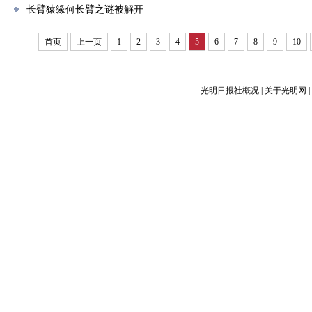
长臂猿缘何长臂之谜被解开
首页
上一页
1
2
3
4
5
6
7
8
9
10
光明日报社概况
|
关于光明网
|