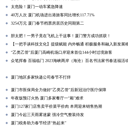
太危险！厦门一动车紧急降速
40万人次 厦门机场进出港旅客同比增长117.71%
3254万元 厦门春节档票房居历史同期第二
胆太肥！一男子竟在飞机上干这事！厦门警方成功抓获！
【一把手谈科技文化】提级赋能 内外畅通 积极服务和融入新发展
“乙类乙管”后厦门高崎机场口岸迎来首位144小时过境旅客
众笔挥春 百福临门 2023海峡两岸（海沧）百名书法家书春送福活
厦门地区多家快递公司春节不打烊
厦门市医保局全力做好“乙类乙管”后新冠治疗医疗保障
年夜饭预订火热 厦门多家餐厅一“厢”难求
厦门127家门店售卖平价菜平价肉 本周迎来销售热潮
厦门今起三天雨雾迷蒙 强冷空气整装待发
厦门税务助力春节经济“热起来”