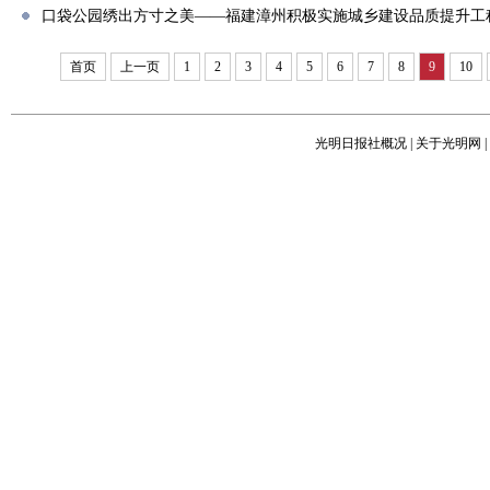
口袋公园绣出方寸之美——福建漳州积极实施城乡建设品质提升工
首页
上一页
1
2
3
4
5
6
7
8
9
10
光明日报社概况
|
关于光明网
|