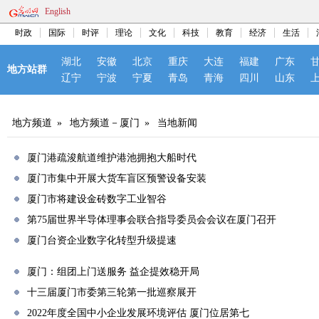
English
时政
国际
时评
理论
文化
科技
教育
经济
生活
湖北
安徽
北京
重庆
大连
福建
广东
地方站群
辽宁
宁波
宁夏
青岛
青海
四川
山东
地方频道
»
地方频道－厦门
»
当地新闻
厦门港疏浚航道维护港池拥抱大船时代
厦门市集中开展大货车盲区预警设备安装
厦门市将建设金砖数字工业智谷
第75届世界半导体理事会联合指导委员会会议在厦门召开
厦门台资企业数字化转型升级提速
厦门：组团上门送服务 益企提效稳开局
十三届厦门市委第三轮第一批巡察展开
2022年度全国中小企业发展环境评估 厦门位居第七