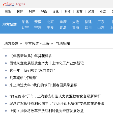
English
时政
国际
时评
理论
文化
科技
教育
经济
生活
湖北
安徽
北京
重庆
大连
福建
广东
地方站群
辽宁
宁波
宁夏
青岛
青海
四川
山东
地方频道
»
地方频道－上海
»
当地新闻
【年俗新味儿】年货花样多
因地制宜发展新质生产力丨上海化工产业焕新记
这一年，我们努力“双向奔赴”
列车钢轨“打磨师”
来上海过大年 “我们的节日”新春国风季启幕
“静选好市”开市，上海静安打造人力资源数智化交易新标杆
纪念红军长征胜利90周年，“万水千山只等闲”专题展在沪开幕
上海：加快将改革开放红利转化为经济发展效益