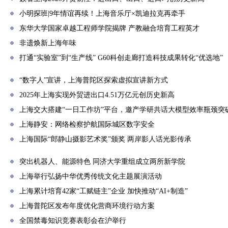
小明探班|9年情谊再续！上海音乐厅×凯迪拉克再牵手
东华大学国家卓越工程师学院揭牌 产教融合培育工程英才
非遗焕新上海年味
打通“实验室”到“生产线” G60科创走廊打造科技成果转化“优选地”
“数字人”宣讲，上海普陀区探索虚拟宣讲新方式
2025年上海实现外贸进出口4.51万亿元创历史新高
上海交大搭建“一日工作坊”平台，邀产学研共话大模型效率瓶颈突
上海静安：网络检察护航国际城区数字安全
上海国际“郎静山摄影艺术奖”颁奖 两岸影人话光影传承
突出机器人、能源特色 同济大学重组成立两所新学院
上海举行弘扬中华优秀传统文化主题展演活动
上海累计培育42家“工赋链主”企业 加快推动“AI+制造”
上海普陀区发布年度优化营商环境行动方案
全国禁毒知识竞赛表彰会在沪举行