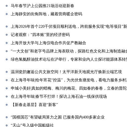
马年春节沪上公园推21场活动迎新春
上海静安的街角阵地，藏着营商暖企密码
上海2026年首个220千伏项目顺利送电，跨前服务实现“电等项目”
记者观察：“四本账”里的经济密码
上海开放大学与上海仪电合作共促产教融合
“一大文创”和老字号品牌上海表联动，探路红色文化和上海制造融
绿色氢氨醇油技术论坛在沪举行，专家和业内人士探讨能源体系转
温润瓷韵邂逅公共文旅空间！太平洋新天地观光厅焕新云端艺境
在上海寻年味|给年宵花“控温”，为光伏鱼塘发电，看电力服务乡
申城小美好|真如的蜡梅、梅川的梅花、四如春的春卷，立春的普
在上海寻年味|春节不打烊！探访上海石油一线保供现场
【新春走基层】喜迎“新客”
“国模国芯”有望破局算力之困 已服务国内400多家企业
“天山”号入级中国船级社