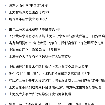
浦东大街小巷“中国红”璀璨
上海智能算力全国占比约8%
确保今年新增就业逾60万人
去年上海离境退税申请单量增长3倍
长江黄金水道再添新动能 上海首票水水中转多式联运进出口货物
当九旬阿婆给出“舍近求远”的信任，我们读懂了上海社区医疗的真
上海南京西路：海派风情 “世界橱窗”
上海交通大学发布光学领域垂直大语言模型
上海闵行职业技术学院打造沪上高校首家全场景AI餐厅
政企携手“生态共建”，上海徐汇发布最新版营商环境方案
Why游上海｜去年入境游客同比增长近四成，上海何以受“老外”青
上海首家市级妇幼健康科普基地试运行 助力构建生育友好型社会
上海交大安泰举办论坛聚焦跨境出海新机遇
数看上海2025外贸韧性：进出口、出口、进口均创历史新高