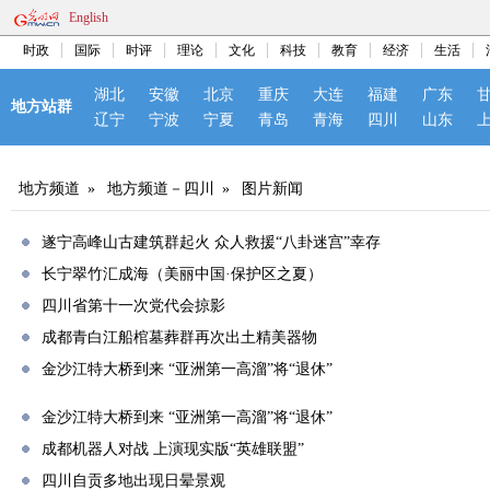
English
时政
国际
时评
理论
文化
科技
教育
经济
生活
湖北
安徽
北京
重庆
大连
福建
广东
地方站群
辽宁
宁波
宁夏
青岛
青海
四川
山东
地方频道
»
地方频道－四川
»
图片新闻
遂宁高峰山古建筑群起火 众人救援“八卦迷宫”幸存
长宁翠竹汇成海（美丽中国·保护区之夏）
四川省第十一次党代会掠影
成都青白江船棺墓葬群再次出土精美器物
金沙江特大桥到来 “亚洲第一高溜”将“退休”
金沙江特大桥到来 “亚洲第一高溜”将“退休”
成都机器人对战 上演现实版“英雄联盟”
四川自贡多地出现日晕景观