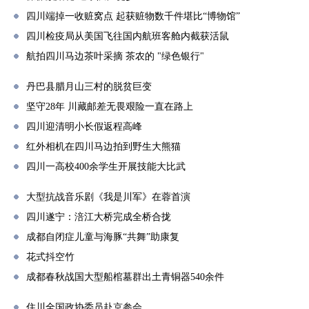
四川端掉一收赃窝点 起获赃物数千件堪比“博物馆”
四川检疫局从美国飞往国内航班客舱内截获活鼠
航拍四川马边茶叶采摘 茶农的 "绿色银行"
丹巴县腊月山三村的脱贫巨变
坚守28年 川藏邮差无畏艰险一直在路上
四川迎清明小长假返程高峰
红外相机在四川马边拍到野生大熊猫
四川一高校400余学生开展技能大比武
大型抗战音乐剧《我是川军》在蓉首演
四川遂宁：涪江大桥完成全桥合拢
成都自闭症儿童与海豚“共舞”助康复
花式抖空竹
成都春秋战国大型船棺墓群出土青铜器540余件
住川全国政协委员赴京参会