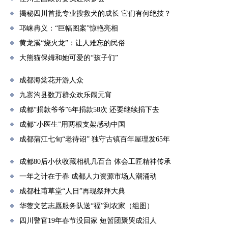
揭秘四川首批专业搜救犬的成长 它们有何绝技？
邛崃冉义：“巨幅图案”惊艳亮相
黄龙溪“烧火龙”：让人难忘的民俗
大熊猫保姆和她可爱的“孩子们”
成都海棠花开游人众
九寨沟县数万群众欢乐闹元宵
成都“捐款爷爷”6年捐款58次 还要继续捐下去
成都“小医生”用两根支架感动中国
成都蒲江七旬“老待诏” 独守古镇百年屋理发65年
成都80后小伙收藏相机几百台 体会工匠精神传承
一年之计在于春 成都人力资源市场人潮涌动
成都杜甫草堂“人日”再现祭拜大典
华蓥文艺志愿服务队送“福”到农家（组图）
四川警官19年春节没回家 短暂团聚哭成泪人