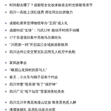
时间都去哪了？成都母女化妆体验老去时光致敬母亲节
四川一高校上演红毯秀 师生同台比拼魅力
成都杜甫草堂博物馆举办“五四”成人礼
成都90后“女侠”：习武12年 能动手时绝不动嘴
17个非遗项目集中亮相马尔康街头
“川西第一祠”开启温江全域旅游新格局
四川达州公安交警支队启用无人机空中执勤
家风故事会
“峨眉山龙洞村的茶与人”
春天，小火车与桐子花有个约会
四川华蓥“母亲湖”有了“保护神”
四川广元“地下仙宫”雪溪洞美轮美奂
四川北川辛夷花海漫山绽放 唯美景色惹人醉
傈僳族婚礼 送亲队伍徒步40里