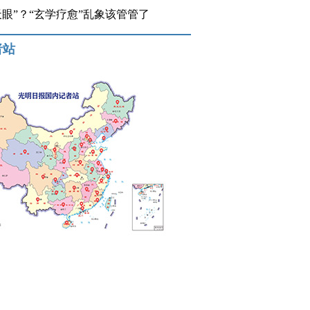
开天眼”？“玄学疗愈”乱象该管管了
者站