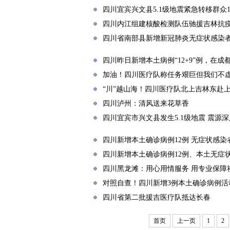
四川宜宾兴文县5.1级地震紧急转移群众1
四川内江组建核酸检测队伍驰援吉林抗
四川省南部县新增新冠肺炎无症状感染者
四川昨日新增本土病例“12+9”例，在
加油！四川医疗队称任务艰巨但我们不
“川”越山海！四川医疗队北上吉林东赴
四川泸州：清风送来花草香
四川宜宾市兴文县发生5.1级地震 震源深
四川新增本土确诊病例12例 无症状感染
四川新增本土确诊病例12例、本土无症
四川黑龙滩：用心用情服务 用专业保障
对照自查！四川新增3例本土确诊病例活
四川省第二批援吉医疗队抵达长春
首页
上一页
1
2