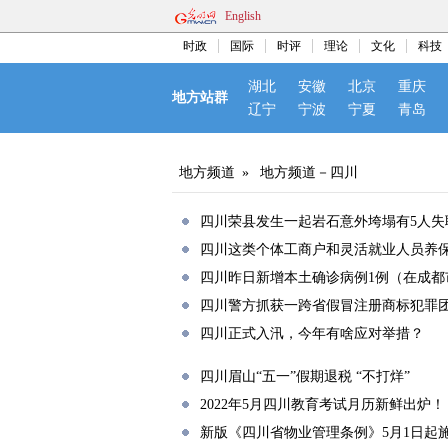
English
时政
国际
时评
理论
文化
科技
湖北
安徽
北京
重庆
地方站群
辽宁
宁波
宁夏
青岛
地方频道
»
地方频道－四川
四川荣县发生一起岩石意外垮塌有5人失
四川这类个体工商户和灵活就业人员养
四川昨日新增本土确诊病例1例（在成都
四川警方抓获一跨省假冒注册商标犯罪团伙
四川正式入汛，今年有啥应对举措？
四川眉山“五一”假期退税 “不打烊”
2022年5月四川教育考试月历新鲜出炉！
新版《四川省物业管理条例》5月1日起