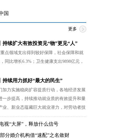
中国
更多
持续扩大有效投资见“物”更见“人”
等重点领域支出得到较好保障，社会保障和就
元，同比增长6.3%；卫生健康支出9898亿元，
。
丨持续用力抓好“最大的民生”
门加力实施稳岗扩容提质行动，各地经济发展
进一步提高，持续推动就业质的有效提升和量
产业、新业态蕴藏巨大就业潜力，对劳动者技
更高要求。
登电视“大屏”，释放什么信号
 部分婚介机构借“速配”之名敛财