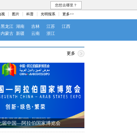
您想去哪里？
电视
图片
科普
光明报系
更多>>
黑龙江
湖南
吉林
江苏
江西
内蒙古
新疆
云南
浙江
更多
七届中国—阿拉伯国家博览会