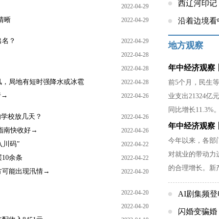
西辽河印记
2022-04-29
清晰
2022-04-29
沿着边境看
出名？
2022-04-29
地方观察
2022-04-28
年中经济观察丨
2022-04-28
风，局地有短时强降水或冰雹
2022-04-28
前5个月，民生
行→
2022-04-26
业支出21324亿
同比增长11.3%
的学校放几天？
2022-04-26
年中经济观察
指南快收好→
2022-04-26
今年以来，各部
入川码”
2022-04-22
对就业的带动力
10余条
2022-04-22
的合理增长。新
方可能出现汛情→
2022-04-20
能水平也提出了
2022-04-20
AI剧集频
2022-04-20
闪婚变骗婚