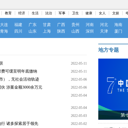
教育
经济
生活
法治
军事
卫生
健康
女人
文娱
大连
福建
广东
甘肃
广西
贵州
河南
河北
海南
青海
四川
山东
上海
陕西
山西
深圳
天津
厦门
地方专题
联
2022-05-11
保费可缓至明年底缴纳
2022-05-11
市），无社会活动轨迹
2022-05-06
 涉案金额3000余万元
2022-05-06
2022-05-04
2022-05-04
第
2022-05-03
施行 诸多探索居于领先
2022-05-02