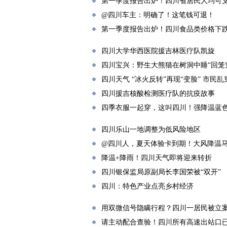
第一季度报告出炉！四川省居民人均可支配
@四川车主：明确了！这笔钱可退！
第一季度报告出炉！四川食品类价格下跌5
四川大学华西医院援吉林医疗队凯旋
四川宝兴：野生大熊猫在树洞中睡“回笼
四川天气 “冰火反转”再现“变脸” 市民
四川援吉核酸检测医疗队的抗疫故事
四季衣服一起穿，这叫四川！强降温蓝
四川乐山一地调整为低风险地区
@四川人，夏天体验卡到期！大风降温
降温+降雨！四川天气即将迎来转折
四川银保监局原副局长李国荣被“双开”
四川：特色产业点亮乡村经济
用双微信号隐瞒行程？四川一居民被立
请主动配合查验！四川所有高速出站口