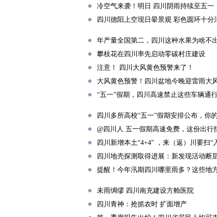
冷空气来袭！明日 四川阴雨持续至五一
四川德阳上空现日晕景观 彩色圆环十分
年产量全国第二，四川这种水果为啥不
攀枝花在四川率先启动零碳村庄建设
注意！ 四川大风黄色预警来了！
大风黄色预警！四川盆地今晚迎雷雨大
“五一”假期，四川高速禁止这些车辆通
四川多所高校“五一”假期安排公布，你
@四川人 五一假期高速免费，这份出行
四川新增本土“4+4” ，来（返）川要扫“
四川地壳探测取得进展：新发现活动断层
提醒！今年汛期四川哪里雨多？这些地
未雨绸缪 四川南充建设方舱医院
四川青神：抢抓农时 扩面增产