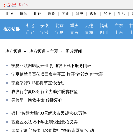
English
时政
国际
时评
理论
文化
科技
教育
经济
生活
湖北
安徽
北京
重庆
大连
福建
广东
地方站群
辽宁
宁波
宁夏
青岛
青海
四川
山东
地方频道
»
地方频道－宁夏
»
图片新闻
宁夏互联网医院开业 打通线上线下服务闭环
宁夏贺兰县百亿项目集中开工 拉开“建设之春”大幕
宁夏举行3.12植树节宣传活动
农发行宁夏区分行全力助推脱贫攻坚
吴伟星：挽救生命 传播爱心
银川“智慧大脑”90天解决市民诉求4.8万件
西夏区农牧场小学上演校园爱心义卖
国网宁夏宁东供电公司举行“多彩志愿屋”活动