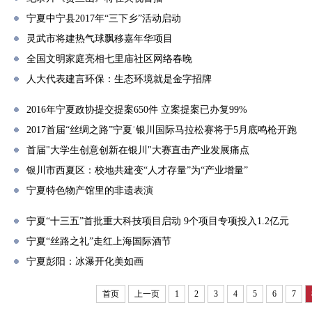
宁夏中宁县2017年“三下乡”活动启动
灵武市将建热气球飘移嘉年华项目
全国文明家庭亮相七里庙社区网络春晚
人大代表建言环保：生态环境就是金字招牌
2016年宁夏政协提交提案650件 立案提案已办复99%
2017首届“丝绸之路”宁夏˙银川国际马拉松赛将于5月底鸣枪开跑
首届"大学生创意创新在银川"大赛直击产业发展痛点
银川市西夏区：校地共建变“人才存量”为“产业增量”
宁夏特色物产馆里的非遗表演
宁夏“十三五”首批重大科技项目启动 9个项目专项投入1.2亿元
宁夏“丝路之礼”走红上海国际酒节
宁夏彭阳：冰瀑开化美如画
首页
上一页
1
2
3
4
5
6
7