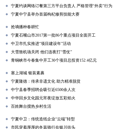
宁夏约谈网络订餐第三方平台负责人 严格管理“外卖”行为
宁夏中宁县举办首届枸杞修剪技能大赛
抢墒播种春耕忙
宁夏石嘴山市2017第一批86个重点项目全面开工
中卫市扎实推进“项目建设年”活动
大雪致机场关闭 他们连夜打“雪仗”
青铜峡市今春集中开工30个项目总投资152.4亿元
塞上湖城 银装素裹
宁夏隆德：传承非遗文化 助力精准脱贫
中宁县春季招聘会吸引近6500余人次
中华回乡文化园元宵夜绽放五彩焰火
百姓舞台搅热乡村生活
宁夏中卫：传统造纸企业“云端”转型
市民穿着厚厚的冬装骑行在银川街头