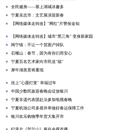
全民健身——塞上湖城冰趣多
宁夏吴忠市：文艺展演迎新春
【网络媒体走转改】“网红”片警侯金知
【网络媒体走转改】城市“黑三角” 变身新家园
闽宁镇：不让一个贫困户掉队
石嘴山：春节，因为有你们而安心
宁夏百名艺术家向市民送“福”
犀牛湖美景将重现
挂上"心愿灯笼" 幸福过年
中国少数民族迎春晚会绽放银川
宁夏非遗代表团赴法参加电视春晚
宁夏机场公司多措并举做好春运保障工作
银川欢乐购物季年货大集开市
纪录片《贺兰山》将在央视首播