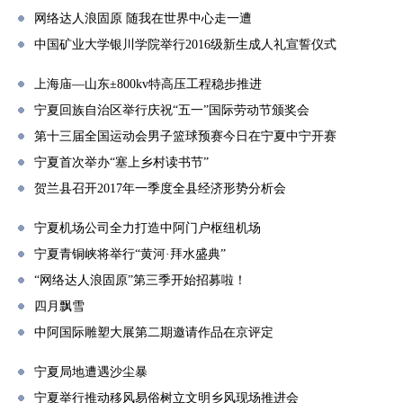
网络达人浪固原 随我在世界中心走一遭
中国矿业大学银川学院举行2016级新生成人礼宣誓仪式
上海庙—山东±800kv特高压工程稳步推进
宁夏回族自治区举行庆祝“五一”国际劳动节颁奖会
第十三届全国运动会男子篮球预赛今日在宁夏中宁开赛
宁夏首次举办“塞上乡村读书节”
贺兰县召开2017年一季度全县经济形势分析会
宁夏机场公司全力打造中阿门户枢纽机场
宁夏青铜峡将举行“黄河·拜水盛典”
“网络达人浪固原”第三季开始招募啦！
四月飘雪
中阿国际雕塑大展第二期邀请作品在京评定
宁夏局地遭遇沙尘暴
宁夏举行推动移风易俗树立文明乡风现场推进会