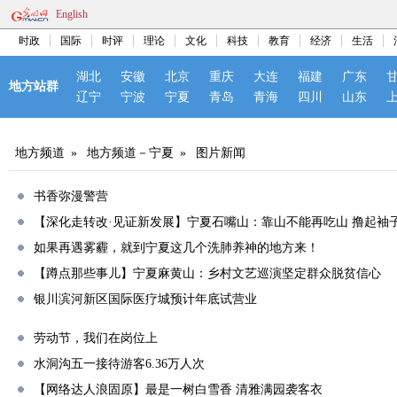
English
时政
国际
时评
理论
文化
科技
教育
经济
生活
湖北
安徽
北京
重庆
大连
福建
广东
地方站群
辽宁
宁波
宁夏
青岛
青海
四川
山东
地方频道
»
地方频道－宁夏
»
图片新闻
书香弥漫警营
【深化走转改·见证新发展】宁夏石嘴山：靠山不能再吃山 撸起袖
如果再遇雾霾，就到宁夏这几个洗肺养神的地方来！
【蹲点那些事儿】宁夏麻黄山：乡村文艺巡演坚定群众脱贫信心
银川滨河新区国际医疗城预计年底试营业
劳动节，我们在岗位上
水洞沟五一接待游客6.36万人次
【网络达人浪固原】最是一树白雪香 清雅满园袭客衣