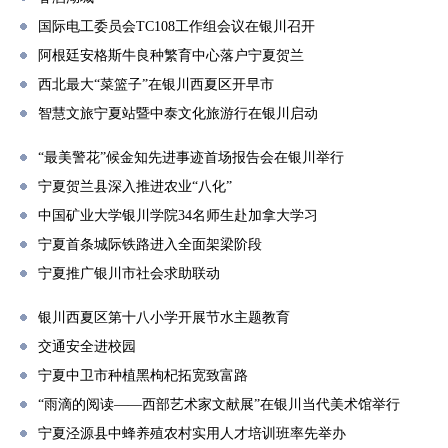
国际电工委员会TC108工作组会议在银川召开
阿根廷安格斯牛良种繁育中心落户宁夏贺兰
西北最大“菜篮子”在银川西夏区开早市
智慧文旅宁夏站暨中泰文化旅游行在银川启动
“最美警花”候金知先进事迹首场报告会在银川举行
宁夏贺兰县深入推进农业“八化”
中国矿业大学银川学院34名师生赴加拿大学习
宁夏首条城际铁路进入全面架梁阶段
宁夏推广银川市社会求助联动
银川西夏区第十八小学开展节水主题教育
交通安全进校园
宁夏中卫市种植黑枸杞拓宽致富路
“雨滴的阅读——西部艺术家文献展”在银川当代美术馆举行
宁夏泾源县中蜂养殖农村实用人才培训班率先举办