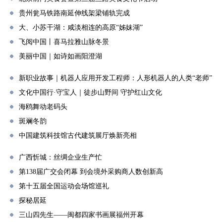
贵州瓮马铁路南延伸线架梁铺轨完成
大、小苏干湖：咸淡相连的高原“姊妹湖”
飞阅中国丨喜马拉雅山脉冬景
美丽中国｜如诗如画阳澄湖
新职业故事｜机器人应用开发工程师：人形机器人的人类“老师”
文化中国行·守宝人｜徒步山野间 守护红山文化
海鸥舞动老码头
斑斓冬韵
中国建筑科技馆古代建筑展厅焕新亮相
广西忻城：丝绸企业生产忙
第138届广交会闭幕 到会境外采购商人数创新高
第十五届全国运动会场馆巡礼
探秘居延
三山四先生——闽都四家书画展福州开幕