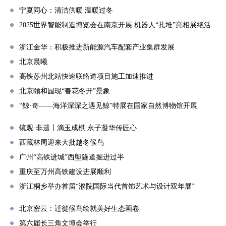
宁夏同心：清洁供暖 温暖过冬
2025世界智能制造博览会在南京开展 机器人“扎堆”亮相展绝活
浙江金华：积极推进新能源汽车配套产业集群发展
北京晨曦
高铁苏州北站快速联络道项目施工加速推进
北京颐和园现“春花冬开”景象
“鲸·奇——海洋深深之遇见鲸”特展在国家自然博物馆开展
镜观·非遗丨滴玉成棋 永子凝华传匠心
西藏林周迎来大批越冬候鸟
广州“高铁进城”西塱隧道掘进过半
重庆至万州高铁建设进展顺利
浙江桐乡举办首届“濮院国际当代首饰艺术与设计双年展”
北京密云：迁徙候鸟绘就美好生态画卷
第六届长三角文博会举行