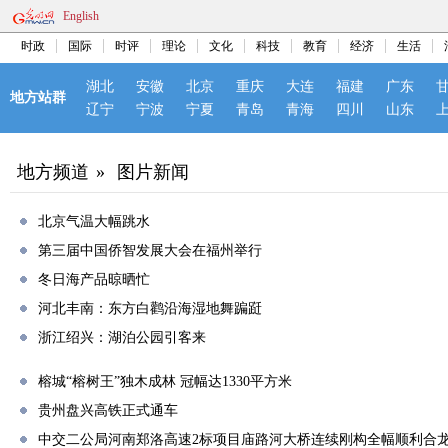
English
时政
国际
时评
理论
文化
科技
教育
经济
生活
湖北
安徽
北京
重庆
大连
福建
广东
地方站群
辽宁
宁波
宁夏
青岛
青海
四川
山东
地方频道
»
图片新闻
北京气温大幅跳水
第三届中国侨智发展大会在福州举行
冬日海产品晾晒忙
河北丰南：东方白鹳沿海湿地舞蹁跹
浙江绍兴：湖泊公园引客来
榕城“榕树王”独木成林 冠幅达1330平方米
贵州盘兴高铁正式通车
中交二公局河南郑洛高速2标项目庙路河大桥连续刚构全幅顺利合