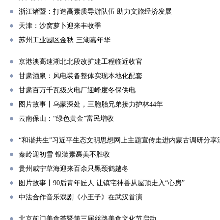
浙江诸暨：打造高素质导游队伍 助力文旅经济发展
天津：沙窝萝卜迎来丰收季
苏州工业园区金秋·三湖嘉年华
京港澳高速湖北北段改扩建工程临近收官
甘肃酒泉：风电装备整体实现本地化配套
甘肃百万千瓦级火电厂迎峰度冬保供电
图片故事丨乌蒙深处，三胞胎兄弟接力护林44年
云南保山：“绿色黄金”富民增收
“和谐共生”习近平生态文明思想网上主题宣传走进内蒙古调研分享
秦岭迎初雪 银装素裹美不胜收
贵州威宁草海迎来百余只黑颈鹤越冬
图片故事丨90后青年匠人 让镇宅神兽从屋顶走入“心房”
中法合作音乐戏剧《小王子》在武汉首演
北京前门美食荟暨第三届丝路美食文化节启动