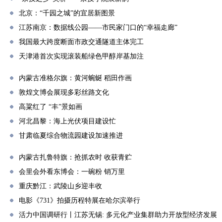
北京：“千园之城”的宜居新图景
江苏南京：数据线公园——市民家门口的“幸福走廊”
我国最大跨度断面市政交通隧道主体完工
天津港首次实现滚装船绿色甲醇岸基加注
内蒙古准格尔旗：黄河蜿蜒 稻田作画
敦煌文博会展现多彩丝路文化
高粱红了 “丰”景如画
河北昌黎：海上光伏项目建设忙
甘肃临夏综合物流园建设加速推进
内蒙古扎鲁特旗：抢抓农时 收获青贮
会里会外看东博会：一碗粉 销万里
重庆黔江：武陵山乡迎丰收
电影《731》拍摄历程特展在哈尔滨举行
活力中国调研行丨江苏无锡: 多元化产业集群助力开放型经济发展