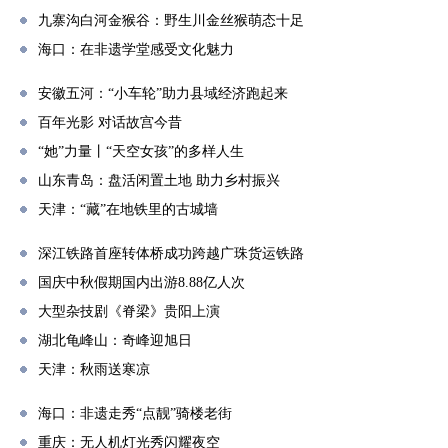
九寨沟白河金猴谷：野生川金丝猴萌态十足
海口：在非遗学堂感受文化魅力
安徽五河：“小车轮”助力县域经济跑起来
百年光影 对话故宫今昔
“她”力量丨“天空女孩”的多样人生
山东青岛：盘活闲置土地 助力乡村振兴
天津：“藏”在地铁里的古城墙
深江铁路首座转体桥成功跨越广珠货运铁路
国庆中秋假期国内出游8.88亿人次
大型杂技剧《脊梁》贵阳上演
湖北龟峰山：奇峰迎旭日
天津：秋雨送寒凉
海口：非遗走秀“点靓”骑楼老街
重庆：无人机灯光秀闪耀夜空