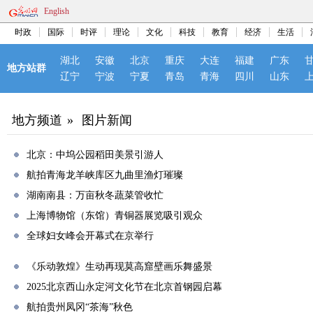
English
时政
国际
时评
理论
文化
科技
教育
经济
生活
湖北
安徽
北京
重庆
大连
福建
广东
地方站群
辽宁
宁波
宁夏
青岛
青海
四川
山东
地方频道
»
图片新闻
北京：中坞公园稻田美景引游人
航拍青海龙羊峡库区九曲里渔灯璀璨
湖南南县：万亩秋冬蔬菜管收忙
上海博物馆（东馆）青铜器展览吸引观众
全球妇女峰会开幕式在京举行
《乐动敦煌》生动再现莫高窟壁画乐舞盛景
2025北京西山永定河文化节在北京首钢园启幕
航拍贵州凤冈“茶海”秋色