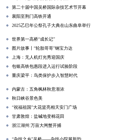
第二十届中国吴桥国际杂技艺术节开幕
襄阳至荆门高铁开通
2025乙巳年公祭孔子大典在山东曲阜举行
世界第一高桥“成长记”
图片故事丨“轮胎哥哥”钢宝力达
上海：无人机灯光秀迎国庆
包银高铁包惠段进入运行试验阶段
重庆梁平：鸟类保护步入智慧时代
内蒙古：五角枫林秋意渐浓
秋日峡谷景色美
“祝福祖国”大花篮亮相天安门广场
甘肃敦煌：盐碱地变棉花田
浙江湖州:万亩大闸蟹开捕
“杂技之乡”吴桥——杂技小院展新韵