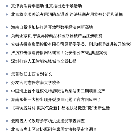
京津冀消费季启动 北京推出近千场活动
北京将专项整治占用消防车通道 违法堵塞占用将被处罚和清拖
海南自贸港加快打造开放型数字经济创新高地
为药企减负 宁夏再降药品和医疗器械产品注册收费
安徽省投资集团控股有限公司原党委委员、副总经理钱进被开除党
严厉打击编造传播网络谣言！公安部公布5起典型案例
深圳打造人工智能先锋城市全景扫描
景普秋任山西省副省长
孙友宏同志任东南大学校长
中国海上首个规模化特超稠油热采油田二期项目投产
湖南永州一大桥出现开裂质量问题？官方回应来了
【再访脱贫村 振兴气象新】易地扶贫搬迁“搬”出新生活
云南省人民政府参事杨洪波接受审查调查
北京市房山区政协原副主席周文海接受审查调查