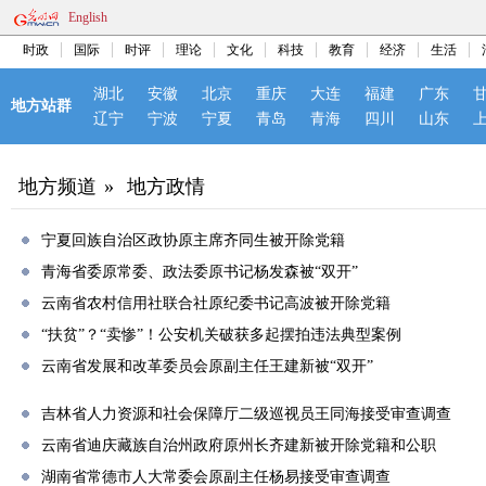
English
时政
国际
时评
理论
文化
科技
教育
经济
生活
湖北
安徽
北京
重庆
大连
福建
广东
地方站群
辽宁
宁波
宁夏
青岛
青海
四川
山东
地方频道
»
地方政情
宁夏回族自治区政协原主席齐同生被开除党籍
青海省委原常委、政法委原书记杨发森被“双开”
云南省农村信用社联合社原纪委书记高波被开除党籍
“扶贫”？“卖惨”！公安机关破获多起摆拍违法典型案例
云南省发展和改革委员会原副主任王建新被“双开”
吉林省人力资源和社会保障厅二级巡视员王同海接受审查调查
云南省迪庆藏族自治州政府原州长齐建新被开除党籍和公职
湖南省常德市人大常委会原副主任杨易接受审查调查