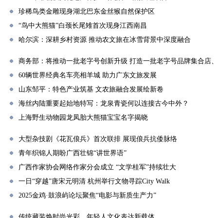
珍稀鸟类金雕现身湖北巴东金丝猴自然保护区
“鸟中大熊猫”白颈长尾雉首次现身江西南昌
哈尔滨：深耕乡村资源 推动农文旅在冰雪背景中深度融合
商务部：将推动一批老字号创新升级 打造一批老字号品牌集合店
60辆世界经典名车亮相羊城 助力广东文旅发展
山东邹平：特色产业筑基 文农旅融合发展绘新卷
海丝内陆重要起始地特写：龙泉青瓷何以连接古今中外？
上海野生动物园龙凤胎大熊猫宝宝名字揭晓
大型杂技剧《花瓦俍兵》首次联排 展现俍兵抗倭脉络
青年织锦人期盼广西壮锦“讲世界语”
广西作家协会网络作家分会成立 “文学桂军”持续壮大
一日“穿越”唐宋元明清 杭州举行文物寻踪City Walk
2025金鸡·鼓浪屿论坛聚焦“电影与新质生产力”
传统藏装焕时尚光彩，年轻人文化表达新载体