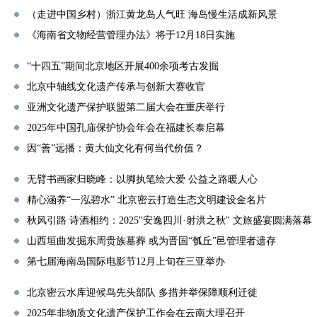
（走进中国乡村）浙江黄龙岛人气旺 海岛慢生活成新风景
《海南省文物经营管理办法》将于12月18日实施
“十四五”期间北京地区开展400余项考古发掘
北京中轴线文化遗产传承与创新大赛收官
亚洲文化遗产保护联盟第二届大会在重庆举行
2025年中国孔庙保护协会年会在福建长泰启幕
因“善”远播：黄大仙文化有何当代价值？
无臂书画家归晓峰：以脚执笔绘大爱 公益之路暖人心
精心涵养“一泓碧水” 北京密云打造生态文明建设金名片
秋风引路 诗酒相约：2025"安逸四川·射洪之秋" 文旅盛宴圆满落幕
山西垣曲发掘东周贵族墓葬 或为晋国“瓠丘”邑管理者遗存
第七届海南岛国际电影节12月上旬在三亚举办
北京密云水库迎候鸟先头部队 多措并举保障顺利迁徙
2025年非物质文化遗产保护工作会在云南大理召开