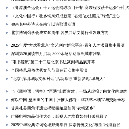
（粤港澳全运会）十五运会网球项目开拍 商竣程收获全运会“开门红
（文化中国行）壮乡铜凤灯成新宠 “吞烟”妙法照见“绿色”匠心
40余名中外诗人在南宁以诗歌话友谊
北京博物馆学会成立40周年 各界共话文博行业发展方向
2025年度“大戏看北京”文艺创作孵化平台·青年人才项目集中展演
深圳第26届读书月启动 3000余场活动编织城市雅集
“隶书源流”第二十二届北京书法篆刻精品展开幕
全国移风易俗优秀文艺节目在延安集中展演
“北京·深圳城际文学对话”活动举行 重新发现“城与人”
当《黑神话：悟空》“再遇”山西古建：一场从虚拟走向文化的邀约
何以中国·壁画里的中国｜张掖大佛寺：丝路艺术瑰宝与交融坐标
甘肃礼县四角坪遗址揭秘秦始皇如何“衣锦还乡”
广播电视精品创作大会：影视人才培育如何打破瓶颈？
2025中华经典诗词论坛郑州举行 探索传统文化“破圈”出海新径