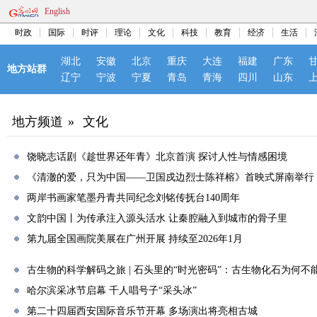
English
时政
国际
时评
理论
文化
科技
教育
经济
生活
湖北
安徽
北京
重庆
大连
福建
广东
地方站群
辽宁
宁波
宁夏
青岛
青海
四川
山东
地方频道
»
文化
饶晓志话剧《趁世界还年青》北京首演 探讨人性与情感困境
《清澈的爱，只为中国——卫国戍边烈士陈祥榕》首映式屏南举行
两岸书画家笔墨丹青共同纪念刘铭传抚台140周年
文韵中国丨为传承注入源头活水 让秦腔融入到城市的骨子里
第九届全国画院美展在广州开展 持续至2026年1月
古生物的科学解码之旅 | 石头里的“时光密码”：古生物化石为何不
哈尔滨采冰节启幕 千人唱号子“采头冰”
第二十四届西安国际音乐节开幕 多场演出将亮相古城