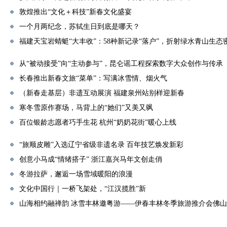
敦煌推出“文化＋科技”新春文化盛宴
一个月两纪念，苏轼生日到底是哪天？
福建天宝岩蜻蜓“大丰收”：58种新记录“落户”，折射绿水青山生态
从“被动接受”向“主动参与”，昆仑谣工程探索数字大众创作与传承
长春推出新春文旅“菜单”：写满冰雪情、烟火气
（新春走基层）非遗互动展演 福建泉州站别样迎新春
寒冬雪原作赛场，马背上的“她们”又美又飒
百位银龄志愿者巧手生花 杭州“奶奶花街”暖心上线
“旅顺皮雕”入选辽宁省级非遗名录 百年技艺焕发新彩
创意小马成“情绪搭子” 浙江嘉兴马年文创走俏
冬游拉萨，邂逅一场雪域暖阳的浪漫
文化中国行｜一桥飞架处，“江汉揽胜”新
山海相约融禅韵 冰雪丰林邀粤游——伊春丰林冬季旅游推介会佛