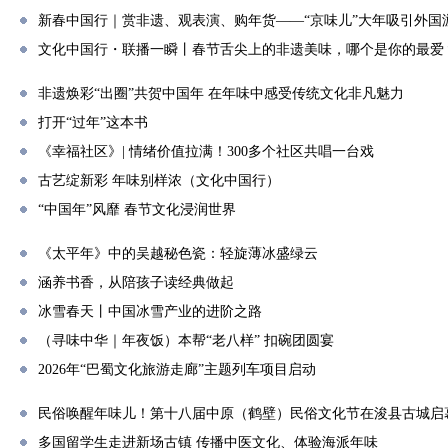
新春中国行｜赏非遗、观表演、购年货——“京味儿”大年吸引外国
文化中国行・联播一瞬丨春节舌尖上的非遗美味，哪个是你的最爱
非遗焕彩“出圈”共贺中国年 在年味中感受传统文化非凡魅力
打开“过年”这本书
《幸福社区》| 情绪价值拉满！300多个社区共唱一台戏
古艺绽新彩 年味别样浓（文化中国行）
“中国年”风靡 春节文化浸润世界
《太平年》中的吴越秘色瓷：轻旋薄冰盛绿云
涵养书香，从陪孩子读经典做起
冰雪春天丨中国冰雪产业的进阶之路
（寻味中华｜年夜饭）本帮“老八样” 扣碗团圆宴
2026年“巴蜀文化旅游走廊”主题列车项目启动
民俗唤醒年味儿！第十八届中原（鹤壁）民俗文化节在浚县古城启
多国留学生走进新场古镇 传播中医文化、体验海派年味