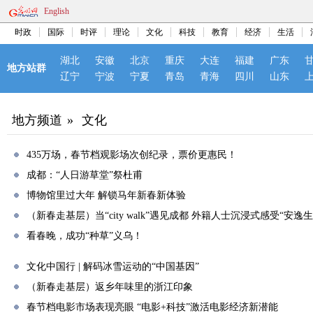
English
时政
国际
时评
理论
文化
科技
教育
经济
生活
湖北
安徽
北京
重庆
大连
福建
广东
地方站群
辽宁
宁波
宁夏
青岛
青海
四川
山东
地方频道
»
文化
435万场，春节档观影场次创纪录，票价更惠民！
成都：“人日游草堂”祭杜甫
博物馆里过大年 解锁马年新春新体验
（新春走基层）当“city walk”遇见成都 外籍人士沉浸式感受“安逸生
看春晚，成功“种草”义乌！
文化中国行 | 解码冰雪运动的“中国基因”
（新春走基层）返乡年味里的浙江印象
春节档电影市场表现亮眼 “电影+科技”激活电影经济新潜能