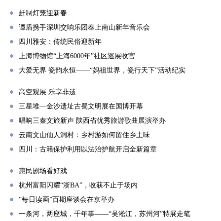
赶制灯笼迎新春
谭盾携手深圳交响乐团奉上南山新年音乐会
四川雅安：传统民俗迎新年
上海博物馆“上海6000年”社区巡展收官
大爱无界 瓷韵永恒——“妈祖世界，瓷行天下”活动纪实
高空观展 乐享非遗
三星堆—金沙遗址古蜀文明展在国博开幕
唱响三秦文旅新声 陕西省优秀旅游歌曲展演举办
云南文山仙人洞村：乡村游如何留住乡土味
四川：古籍保护利用以法治护航开启全新篇章
惠民剧场看好戏
杭州富阳闪耀“浙BA”，收获不止于场内
“每日读画”百期座谈会在京举办
一条河，两座城，千年事——“吴淞江，苏州河”特展走笔